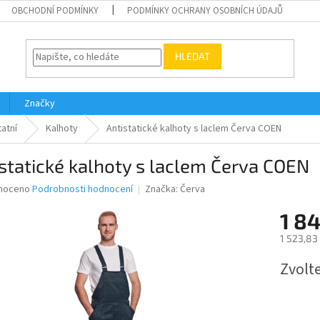
OBCHODNÍ PODMÍNKY
PODMÍNKY OCHRANY OSOBNÍCH ÚDAJŮ
HLEDAT
Značky
atní
Kalhoty
Antistatické kalhoty s laclem Červa COEN
statické kalhoty s laclem Červa COEN
né
noceno
Podrobnosti hodnocení
Značka:
Červa
ní
1 8
u
1 523,83
Měrná
Zvolt
cena:
ek.