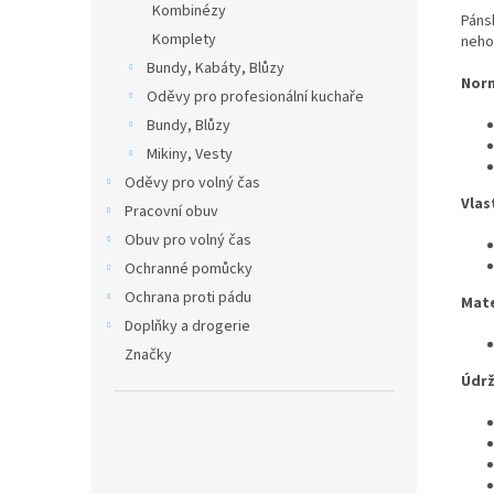
Kombinézy
Pánsk
Komplety
neho
Bundy, Kabáty, Blůzy
Nor
Oděvy pro profesionální kuchaře
Bundy, Blůzy
Mikiny, Vesty
Oděvy pro volný čas
Vlas
Pracovní obuv
Obuv pro volný čas
Ochranné pomůcky
Ochrana proti pádu
Mate
Doplňky a drogerie
Značky
Údrž