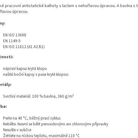
é pracovní antistatické kalhoty s laclem s nehořlavou úpravou. A bavlna s 
řlavou úpravou.
my:
EN ISO 13688
EN 1149-5
EN ISO 11612
(A1 A2 B1)
tnosti:
náprsní kapsa krytá klopu
našité boční kapsy v pase kryté klopou
riály:
Svrchní materiál:
100 % bavlna, 360 g/m²
ba:
Perte na 40 °C, běžný prací cyklus
Nebělte. Nesmí se bělit peroxidovými ani chlorovými přípravky
Nesušte v sušičce
Žehlete na nízkou teplotu, maximálně 110 °C