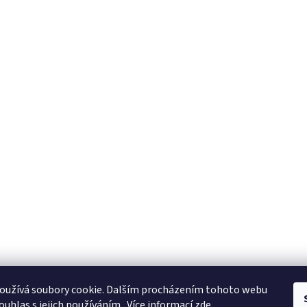
oužívá soubory cookie. Dalším procházením tohoto webu
ouhlas s jejich používáním.. Více informací
zde
.