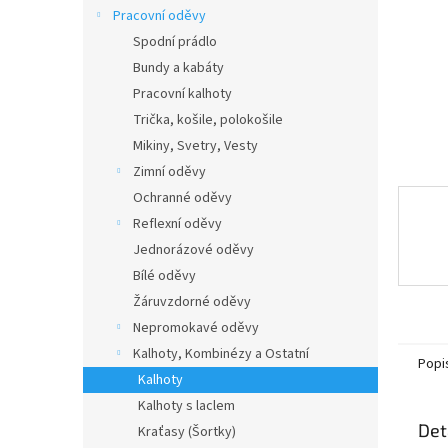
n
Pracovní oděvy
e
Spodní prádlo
l
Bundy a kabáty
Pracovní kalhoty
Trička, košile, polokošile
Mikiny, Svetry, Vesty
Zimní oděvy
Ochranné oděvy
Reflexní oděvy
Jednorázové oděvy
Bílé oděvy
Žáruvzdorné oděvy
Nepromokavé oděvy
Kalhoty, Kombinézy a Ostatní
Popi
Kalhoty
Kalhoty s laclem
Det
Kraťasy (Šortky)