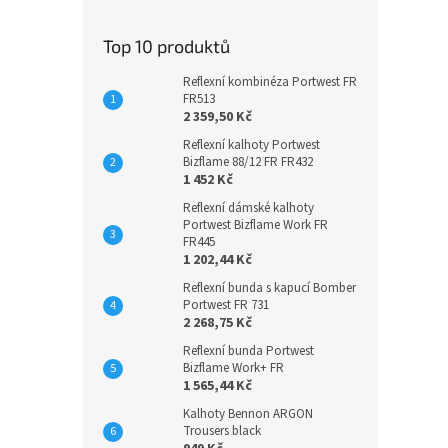
Top 10 produktů
Reflexní kombinéza Portwest FR
FR513
2 359,50 Kč
Reflexní kalhoty Portwest
Bizflame 88/12 FR FR432
1 452 Kč
Reflexní dámské kalhoty
Portwest Bizflame Work FR
FR445
1 202,44 Kč
Reflexní bunda s kapucí Bomber
Portwest FR 731
2 268,75 Kč
Reflexní bunda Portwest
Bizflame Work+ FR
1 565,44 Kč
Kalhoty Bennon ARGON
Trousers black