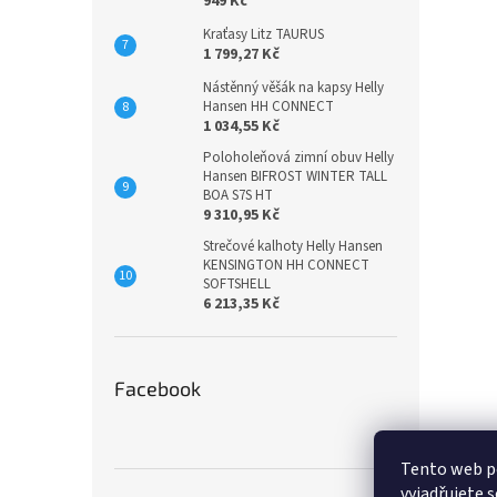
949 Kč
Kraťasy Litz TAURUS
1 799,27 Kč
Nástěnný věšák na kapsy Helly
Hansen HH CONNECT
1 034,55 Kč
Poloholeňová zimní obuv Helly
Hansen BIFROST WINTER TALL
BOA S7S HT
9 310,95 Kč
Strečové kalhoty Helly Hansen
KENSINGTON HH CONNECT
SOFTSHELL
6 213,35 Kč
Facebook
Tento web p
vyjadřujete s