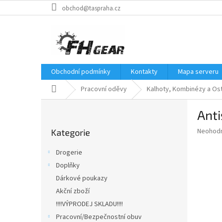
Přejít
obchod@taspraha.cz
na
obsah
Obchodní podmínky
Kontakty
Mapa serveru
Domů
Pracovní oděvy
Kalhoty, Kombinézy a Ost
P
Anti
o
Přeskočit
s
Průměr
Neohod
Kategorie
kategorie
t
hodnoce
r
produkt
Drogerie
a
je
Doplňky
0,0
n
z
Dárkové poukazy
n
5
í
Akční zboží
hvězdič
p
!!!!VÝPRODEJ SKLADU!!!!
a
Pracovní/Bezpečnostní obuv