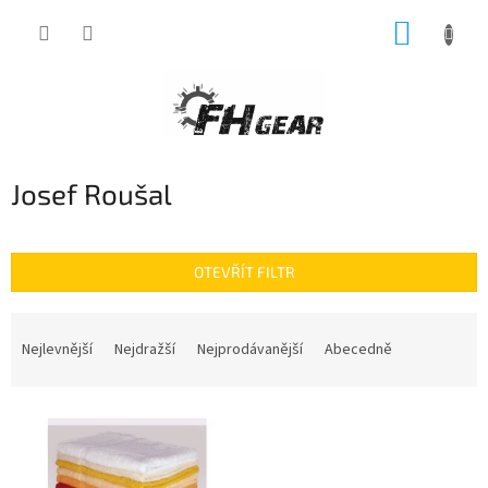
Přejít
NÁKUP
na
obsah
KOŠÍK
Josef Roušal
OTEVŘÍT FILTR
Ř
a
Nejlevnější
Nejdražší
Nejprodávanější
Abecedně
z
e
V
n
ý
í
p
p