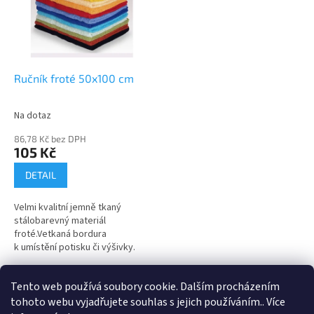
i
r
s
o
p
d
r
u
o
k
d
t
Ručník froté 50x100 cm
u
ů
k
Na dotaz
t
ů
86,78 Kč bez DPH
105 Kč
DETAIL
Velmi kvalitní jemně tkaný
stálobarevný materiál
froté.Vetkaná bordura
k umístění potisku či výšivky.
1
položek celkem
Tento web používá soubory cookie. Dalším procházením
O
v
tohoto webu vyjadřujete souhlas s jejich používáním.. Více
l