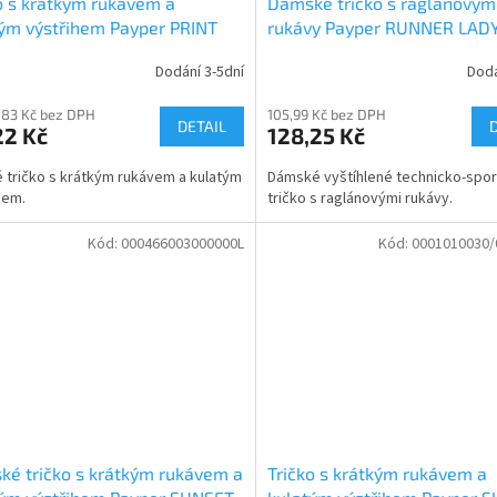
o s krátkým rukávem a
Dámské tričko s raglánovým
ým výstřihem Payper PRINT
rukávy Payper RUNNER LAD
Dodání 3-5dní
Dodá
,83 Kč bez DPH
105,99 Kč bez DPH
DETAIL
22 Kč
128,25 Kč
 tričko s krátkým rukávem a kulatým
Dámské vyštíhlené technicko-spor
hem.
tričko s raglánovými rukávy.
Kód:
000466003000000L
Kód:
0001010030/
é tričko s krátkým rukávem a
Tričko s krátkým rukávem a