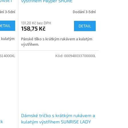
SUNSET
výstřihem Payper SHORE
ní 3-5dní
Dodání 3-5dní
131,20 Kč bez DPH
DETAIL
DETAIL
158,75 Kč
a kulatým
Pánské tílko s krátkým rukávem a kulatým
výstřihem.
614000XL
Kód:
000948033700000L
Dámské tričko s krátkým rukávem a
ck
kulatým výstřihem SUNRISE LADY