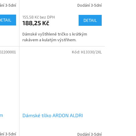
ní 3-5dní
Dodání 3-5dní
155,58 Kč bez DPH
DETAIL
DETAIL
188,25 Kč
a
Dámské vyštíhlené tričko s krátkým
rukávem a kulatým výstřihem.
02200001
Kód:
H13330/2XL
em
Dámské tílko ARDON ALDRI
ní 3-5dní
Dodání 3-5dní