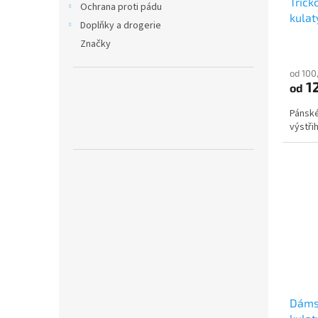
Tričk
k
Ochrana proti pádu
kulat
t
Doplňky a drogerie
ů
Značky
od 100
1
od
Pánské
výstři
Dámsk