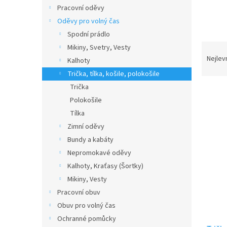
n
Pracovní oděvy
e
Oděvy pro volný čas
l
Spodní prádlo
Ř
Mikiny, Svetry, Vesty
a
Nejlev
Kalhoty
z
Trička, tílka, košile, polokošile
e
Trička
n
Polokošile
í
p
Tílka
V
r
Zimní oděvy
ý
o
Bundy a kabáty
p
d
i
Nepromokavé oděvy
u
s
Kalhoty, Kraťasy (Šortky)
k
p
Mikiny, Vesty
t
r
ů
Pracovní obuv
o
Obuv pro volný čas
d
u
Ochranné pomůcky