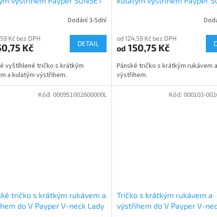
tým výstřihem Payper SUNSET
kulatým výstřihem Payper 
Dodání 3-5dní
Dodá
,59 Kč bez DPH
od 124,59 Kč bez DPH
DETAIL
0,75 Kč
150,75 Kč
od
 vyštíhlené tričko s krátkým
Pánské tričko s krátkým rukávem 
m a kulatým výstřihem.
výstřihem.
Kód:
000951002600000L
Kód:
000103-002
é tričko s krátkým rukávem a
Tričko s krátkým rukávem a
ihem do V Payper V-neck Lady
výstřihem do V Payper V-ne