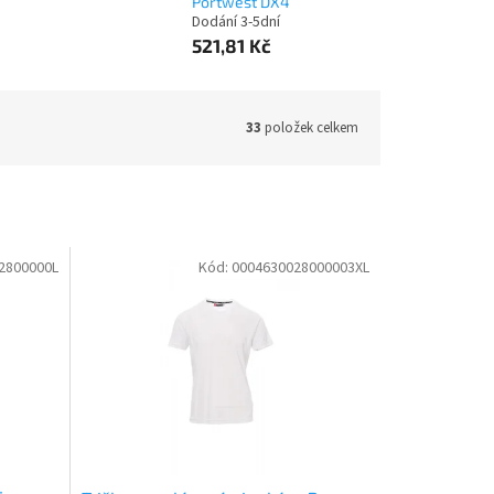
Portwest DX4
Dodání 3-5dní
521,81 Kč
33
položek celkem
2800000L
Kód:
0004630028000003XL