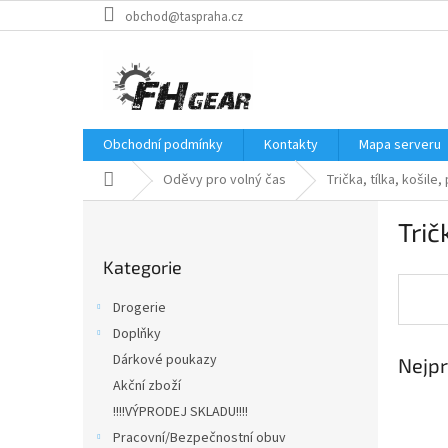
Přejít
obchod@taspraha.cz
na
obsah
Obchodní podmínky
Kontakty
Mapa serveru
Domů
Oděvy pro volný čas
Trička, tílka, košile,
P
Trič
o
Přeskočit
s
Kategorie
kategorie
t
r
Drogerie
a
Doplňky
n
Dárkové poukazy
Nejpr
n
í
Akční zboží
p
!!!!VÝPRODEJ SKLADU!!!!
a
Pracovní/Bezpečnostní obuv