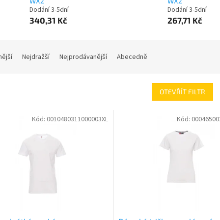
WX2
WX2
Dodání 3-5dní
Dodání 3-5dní
340,31 Kč
267,71 Kč
nější
Nejdražší
Nejprodávanější
Abecedně
OTEVŘÍT FILTR
Kód:
0010480311000003XL
Kód:
00046500