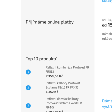
kula
LADY
od 124
Přijímáme online platby
15
od
Dámské
rukáve
Top 10 produktů
Reflexní kombinéza Portwest FR
FR513
2 359,50 Kč
Reflexní kalhoty Portwest
Bizflame 88/12 FR FR432
1 452 Kč
Reflexní dámské kalhoty
Dámsk
Portwest Bizflame Work FR
výstř
FR445
1 202,44 Kč