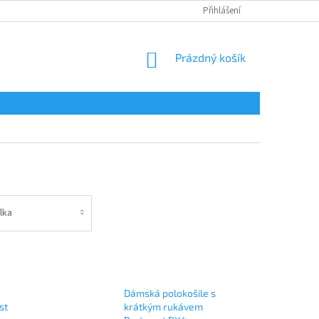
Přihlášení
NÁKUPNÍ
Prázdný košík
KOŠÍK
lka
Dámská polokošile s
st
krátkým rukávem