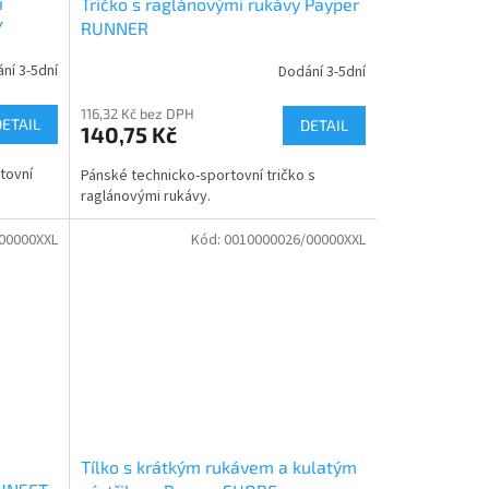
i
Tričko s raglánovými rukávy Payper
Y
RUNNER
ní 3-5dní
Dodání 3-5dní
116,32 Kč bez DPH
DETAIL
DETAIL
140,75 Kč
tovní
Pánské technicko-sportovní tričko s
raglánovými rukávy.
00000XXL
Kód:
0010000026/00000XXL
Tílko s krátkým rukávem a kulatým