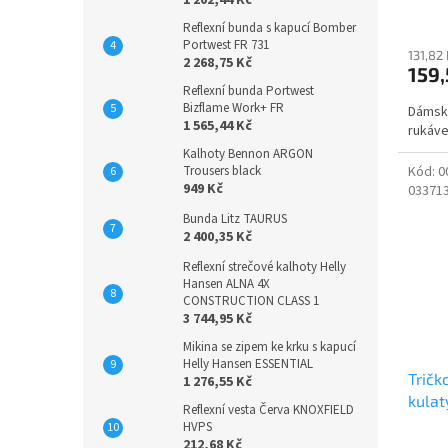
Reflexní bunda s kapucí Bomber
Portwest FR 731
131,82
2 268,75 Kč
159,
Reflexní bunda Portwest
Bizflame Work+ FR
Dámské
1 565,44 Kč
rukáve
Kalhoty Bennon ARGON
Trousers black
Kód:
0
949 Kč
03371
Bunda Litz TAURUS
2 400,35 Kč
Reflexní strečové kalhoty Helly
Hansen ALNA 4X
CONSTRUCTION CLASS 1
3 744,95 Kč
Mikina se zipem ke krku s kapucí
Helly Hansen ESSENTIAL
Tričk
1 276,55 Kč
kulat
Reflexní vesta Červa KNOXFIELD
HVPS
212,68 Kč