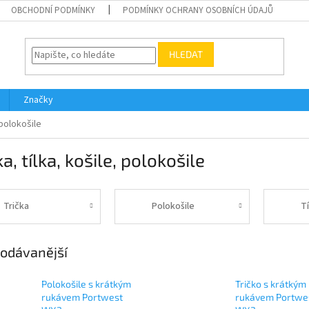
OBCHODNÍ PODMÍNKY
PODMÍNKY OCHRANY OSOBNÍCH ÚDAJŮ
HLEDAT
Značky
 polokošile
ka, tílka, košile, polokošile
Trička
Polokošile
Tí
odávanější
Polokošile s krátkým
Tričko s krátkým
rukávem Portwest
rukávem Portwe