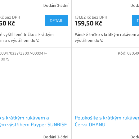
Dodání 3-5dní
Dodá
 Kč bez DPH
131,82 Kč bez DPH
DETAIL
50 Kč
159,50 Kč
 vyštíhlené tričko s krátkým
Pánské tričko s krátkým rukávem 
m a s výstřihem do V.
výstřihem do V.
009470337/13007-000947-
Kód:
03050
3007S
o s krátkým rukávem a
Polokošile s krátkým rukáv
ým výstřihem Payper SUNRISE
Červa DHANU
Dodání 3-5dní
Dodá