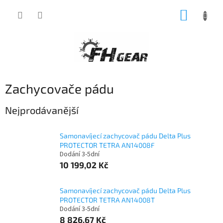
Přejít
NÁKUP
na
obsah
KOŠÍK
Zachycovače pádu
Nejprodávanější
Samonavíjecí zachycovač pádu Delta Plus
PROTECTOR TETRA AN14008F
Dodání 3-5dní
10 199,02 Kč
Samonavíjecí zachycovač pádu Delta Plus
PROTECTOR TETRA AN14008T
Dodání 3-5dní
8 826,67 Kč