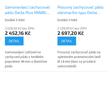
Samonavíjecí zachycovač
Posuvný zachycovač pádu
pádu Delta Plus MINIBLOC
otevíracího typu Delta
AN102
Plus ASCORD AN065
Dodání 3-5dní
Dodání 3-5dní
2 026,58 Kč bez DPH
2 229,09 Kč bez DPH
2 452,16 Kč
2 697,20 Kč
DETAIL
DETAIL
Samonavíjecí zařízení na
Posuvný zachycovač pádu na
zachycení pádu s textilním
spleteném pramenovém laně
popruhem 46 mm a tlumičem
Ø 14 mm (lano se prodává
pádu.
samostatně).