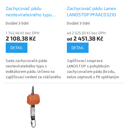
o
d
Zachycovač pádu
Zachycovač pádu Lanex
u
neotevíratelného typu
LANOSTOP PFAAC03210
k
Delta Plus FENNEC
Dodání 3-5dní
Dodání 3-5dní
t
AN06310
ů
1 742,46 Kč bez DPH
od 2 025,93 Kč bez DPH
2 108,38 Kč
2 451,38 Kč
od
DETAIL
DETAIL
Sada zachycovače pádu
Zajišťovací souprava
neotevíratelného typu s
LANOSTOP s pohyblivým
indikátorem pádu. Určeno na
zachycovačem pádu (brzdu,
zajišťovací vedení ze stáčeného
nelze sejmout) s PA splétaným
lana Ø 12 mm.
10 m nebo 15 m dlouhým lanem
(O 12...