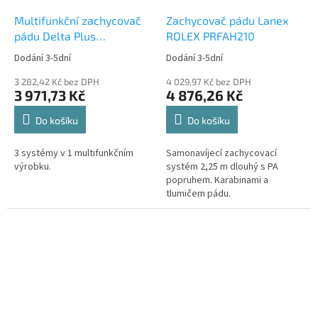
Multifunkční zachycovač
Zachycovač pádu Lanex
pádu Delta Plus
ROLEX PRFAH210
CAMELEON AN066A
Dodání 3-5dní
Dodání 3-5dní
3 282,42 Kč bez DPH
4 029,97 Kč bez DPH
3 971,73 Kč
4 876,26 Kč
Do košíku
Do košíku
3 systémy v 1 multifunkčním
Samonavíjecí zachycovací
výrobku.
systém 2,25 m dlouhý s PA
popruhem. Karabinami a
tlumičem pádu.