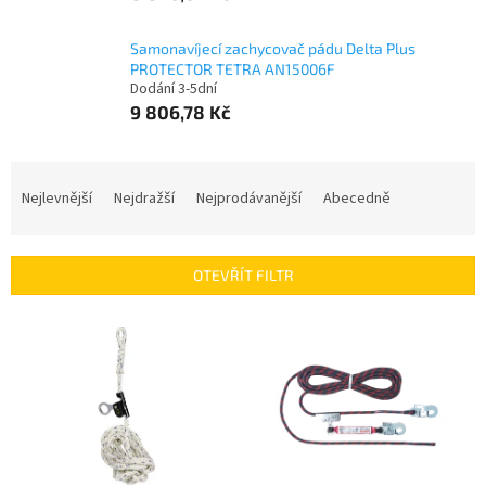
Samonavíjecí zachycovač pádu Delta Plus
PROTECTOR TETRA AN15006F
Dodání 3-5dní
9 806,78 Kč
Ř
a
Nejlevnější
Nejdražší
Nejprodávanější
Abecedně
z
e
n
OTEVŘÍT FILTR
í
p
V
r
ý
o
p
d
i
u
s
k
p
t
r
ů