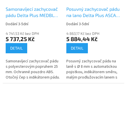
Samonavíjecí zachycovač
Posuvný zachycovač pádu
pádu Delta Plus MEDBLOC
na lano Delta Plus ASCAB
AN13006C2
AN071
Dodání 3-5dní
Dodání 3-5dní
4 741,53 Kč bez DPH
4 863,17 Kč bez DPH
5 737,25 Kč
5 884,44 Kč
DETAIL
DETAIL
Samonavíjecí zachycovač pádu
Posuvný zachycovač pádu na
s polyesterovým popruhem 25
laně s Ø 8 mm s automatickou
mm. Ochranné pouzdro ABS.
pojistkou, indikátorem směru,
Otočný čep s indikátorem pádu.
malým prodlužovacím lanem s
1 karabina AM016....
tlumičem pádu.