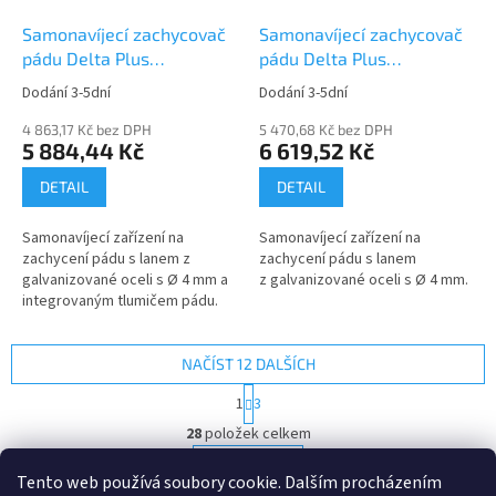
Samonavíjecí zachycovač
Samonavíjecí zachycovač
pádu Delta Plus
pádu Delta Plus
MAXIBLOC AN10006T
MAXIBLOC AN10010T2
Dodání 3-5dní
Dodání 3-5dní
4 863,17 Kč bez DPH
5 470,68 Kč bez DPH
5 884,44 Kč
6 619,52 Kč
DETAIL
DETAIL
Samonavíjecí zařízení na
Samonavíjecí zařízení na
zachycení pádu s lanem z
zachycení pádu s lanem
galvanizované oceli s Ø 4 mm a
z galvanizované oceli s Ø 4 mm.
integrovaným tlumičem pádu.
NAČÍST 12 DALŠÍCH
S
1
3
t
O
r
28
položek celkem
v
á
l
NAHORU
n
Tento web používá soubory cookie. Dalším procházením
á
k