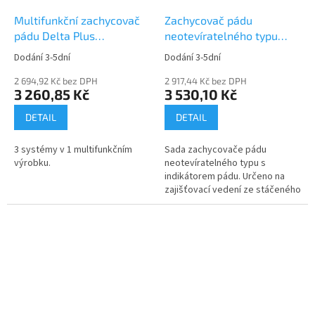
Multifunkční zachycovač
Zachycovač pádu
pádu Delta Plus
neotevíratelného typu
CAMELEON AN066
Delta Plus FENNEC
Dodání 3-5dní
Dodání 3-5dní
AN06330
2 694,92 Kč bez DPH
2 917,44 Kč bez DPH
3 260,85 Kč
3 530,10 Kč
DETAIL
DETAIL
3 systémy v 1 multifunkčním
Sada zachycovače pádu
výrobku.
neotevíratelného typu s
indikátorem pádu. Určeno na
zajišťovací vedení ze stáčeného
lana Ø 12 mm.