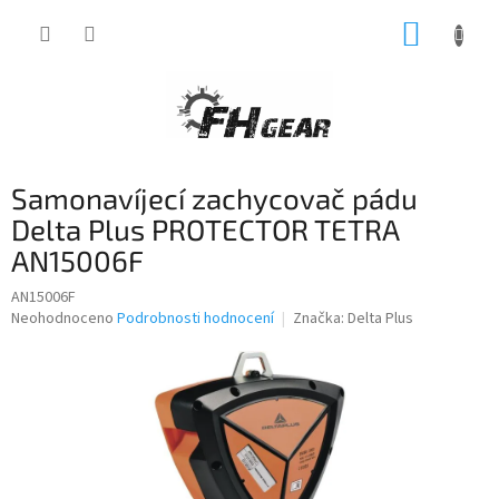
Přejít
NÁKUP
na
obsah
KOŠÍK
Samonavíjecí zachycovač pádu
Delta Plus PROTECTOR TETRA
AN15006F
AN15006F
Průměrné
Neohodnoceno
Podrobnosti hodnocení
Značka:
Delta Plus
hodnocení
produktu
je
0,0
z
5
hvězdiček.