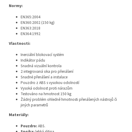
Normy:
EN365:2004
EN360:2002 (150 kg)
EN363:2018
EN364:1992
Vlastnosti:
Inerciální blokovací systém
Indikátor pádu
Snadná vizuální kontrola
2 integrovaná oka pro přenášení
Snadné přenášení a instalace
Pouzdro z ABS s vysokou odolností
Vysoká odolnost proti nárazům
Testováno na hmotnost 150 kg
Žádný problém ohledně hmotnosti přenášených nástrojů či
jiných parametrů
Materiály:
Pouzdro:
ABS.
Spojka:
lehká slitina
.