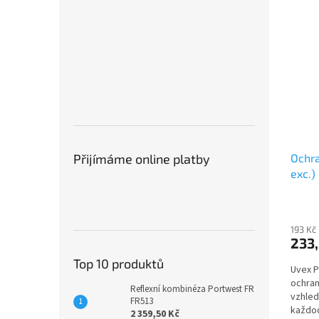
Přijímáme online platby
Ochra
exc.)
193 Kč
233,
Top 10 produktů
Uvex 
ochran
Reflexní kombinéza Portwest FR
vzhled
FR513
každod
2 359,50 Kč