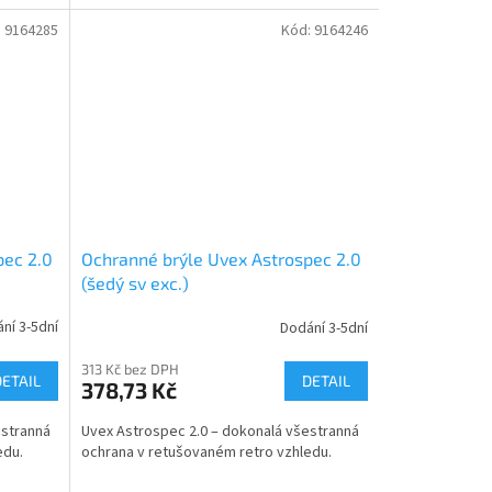
:
9164285
Kód:
9164246
pec 2.0
Ochranné brýle Uvex Astrospec 2.0
(šedý sv exc.)
ní 3-5dní
Dodání 3-5dní
313 Kč bez DPH
DETAIL
DETAIL
378,73 Kč
estranná
Uvex Astrospec 2.0 – dokonalá všestranná
edu.
ochrana v retušovaném retro vzhledu.