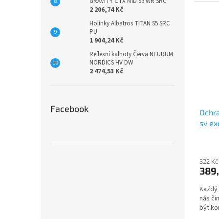
GRAVITY CTX MID S3 WR SRC
2 206,74 Kč
Holínky Albatros TITAN S5 SRC
PU
1 904,24 Kč
Reflexní kalhoty Červa NEURUM
NORDICS HV DW
2 474,53 Kč
Facebook
Ochra
sv ex
322 Kč
389
Každý č
nás či
být kon