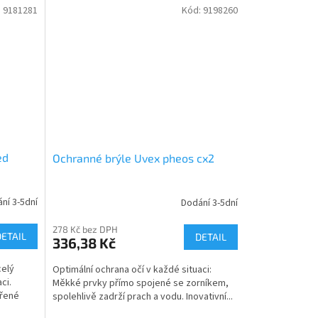
:
9181281
Kód:
9198260
ed
Ochranné brýle Uvex pheos cx2
ní 3-5dní
Dodání 3-5dní
278 Kč bez DPH
DETAIL
DETAIL
336,38 Kč
celý
Optimální ochrana očí v každé situaci:
ci.
Měkké prvky přímo spojené se zorníkem,
vřené
spolehlivě zadrží prach a vodu. Inovativní...