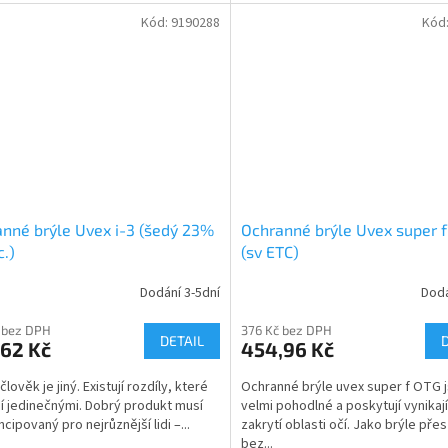
Kód:
9190288
Kód
nné brýle Uvex i-3 (šedý 23%
Ochranné brýle Uvex super 
c.)
(sv ETC)
Dodání 3-5dní
Dodá
 bez DPH
376 Kč bez DPH
DETAIL
,62 Kč
454,96 Kč
lověk je jiný. Existují rozdíly, které
Ochranné brýle uvex super f OTG 
ní jedinečnými. Dobrý produkt musí
velmi pohodlné a poskytují vynikají
cipovaný pro nejrůznější lidi –...
zakrytí oblasti očí. Jako brýle přes
bez...