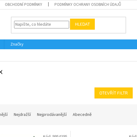
OBCHODNÍ PODMÍNKY
PODMÍNKY OCHRANY OSOBNÍCH ÚDAJŮ
HLEDAT
Značky
x
OTEVŘÍT FILTR
nější
Nejdražší
Nejprodávanější
Abecedně
Kód:
9954395
Kód