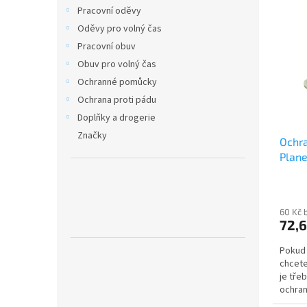
n
ý
í
Pracovní oděvy
e
p
p
Oděvy pro volný čas
l
i
r
Pracovní obuv
s
o
Obuv pro volný čas
p
d
Ochranné pomůcky
r
u
o
k
Ochrana proti pádu
d
t
Doplňky a drogerie
u
ů
Značky
Ochra
k
Plane
t
ů
60 Kč 
72,6
Pokud 
chcete
je tře
ochran