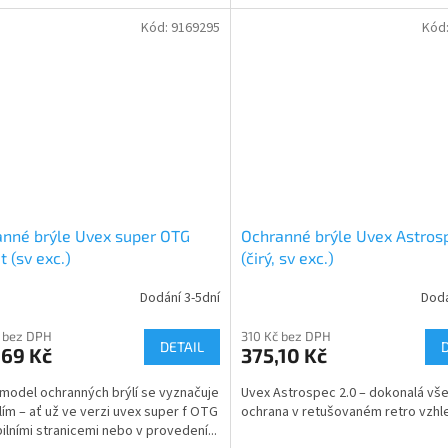
Kód:
9169295
Kód
nné brýle Uvex super OTG
Ochranné brýle Uvex Astros
t (sv exc.)
(čirý, sv exc.)
Dodání 3-5dní
Dodá
 bez DPH
310 Kč bez DPH
DETAIL
,69 Kč
375,10 Kč
model ochranných brýlí se vyznačuje
Uvex Astrospec 2.0 – dokonalá vš
ím – ať už ve verzi uvex super f OTG
ochrana v retušovaném retro vzhl
bilními stranicemi nebo v provedení...