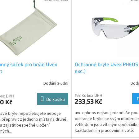
nný sáček pro brýle Uvex
Ochranné brýle Uvex PHEOS (
t
exc.)
Dodání 3-5dní
Dodá
193 Kč bez DPH
bez DPH
Do košíku
233,53 Kč
0 Kč
uvex pheos nejsou jednoduše pou
své brýle nepotřebujete nebo je
ochranné brýle: se svým moderní
 přepravit z jednoho místa na druhé,
vzhledem jsou vítaným společník
ba zajistit bezpečné uložení
každodenním pracovním životě.
ných...