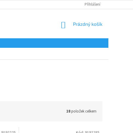
Přihlášení
NÁKUPNÍ
Prázdný košík
KOŠÍK
18
položek celkem
:
9192225
Kód:
9192285