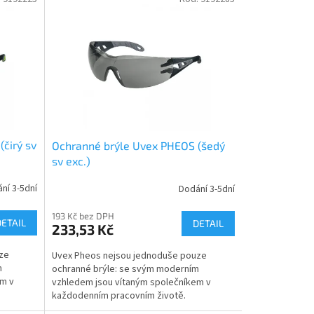
čirý sv
Ochranné brýle Uvex PHEOS (šedý
sv exc.)
ní 3-5dní
Dodání 3-5dní
193 Kč bez DPH
DETAIL
DETAIL
233,53 Kč
ze
Uvex Pheos nejsou jednoduše pouze
m
ochranné brýle: se svým moderním
em v
vzhledem jsou vítaným společníkem v
každodenním pracovním životě.