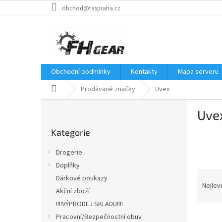
Přejít
obchod@taspraha.cz
na
obsah
Obchodní podmínky
Kontakty
Mapa serveru
Domů
Prodávané značky
Uvex
P
Uve
o
Přeskočit
s
Kategorie
kategorie
t
r
Drogerie
a
Doplňky
n
Ř
Dárkové poukazy
n
a
Nejlev
í
Akční zboží
z
p
!!!!VÝPRODEJ SKLADU!!!!
e
a
V
n
Pracovní/Bezpečnostní obuv