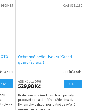
:
9169415
Kód:
9181180
f OTG
Ochranné brýle Uvex suXXeed
guard (sv exc.)
ní 3-5dní
Dodání 3-5dní
438 Kč bez DPH
DETAIL
DETAIL
529,98 Kč
jsou
Brýle uvex suXXeed vás chrání po celý
cí
pracovní den a téměř v každé situaci.
 brýle se
Dynamický vzhled, perfektně uzavřené
geometrie rámečků a...