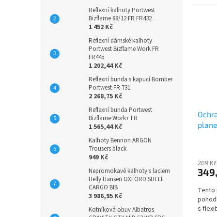
Reflexní kalhoty Portwest
Bizflame 88/12 FR FR432
1 452 Kč
Reflexní dámské kalhoty
Portwest Bizflame Work FR
FR445
1 202,44 Kč
Reflexní bunda s kapucí Bomber
Portwest FR 731
2 268,75 Kč
Reflexní bunda Portwest
Ochra
Bizflame Work+ FR
plane
1 565,44 Kč
Kalhoty Bennon ARGON
Trousers black
949 Kč
289 Kč
349
Nepromokavé kalhoty s laclem
Helly Hansen OXFORD SHELL
CARGO BIB
Tento 
3 986,95 Kč
pohodl
s flexi
Kotníková obuv Albatros