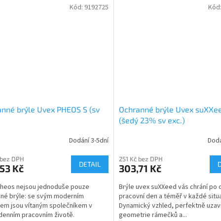
Kód:
9192725
Kód
nné brýle Uvex PHEOS S (sv
Ochranné brýle Uvex suXXe
(šedý 23% sv exc.)
Dodání 3-5dní
Dodá
 bez DPH
251 Kč bez DPH
DETAIL
53 Kč
303,71 Kč
Pheos nejsou jednoduše pouze
Brýle uvex suXXeed vás chrání po 
né brýle: se svým moderním
pracovní den a téměř v každé situa
em jsou vítaným společníkem v
Dynamický vzhled, perfektně uza
enním pracovním životě.
geometrie rámečků a...