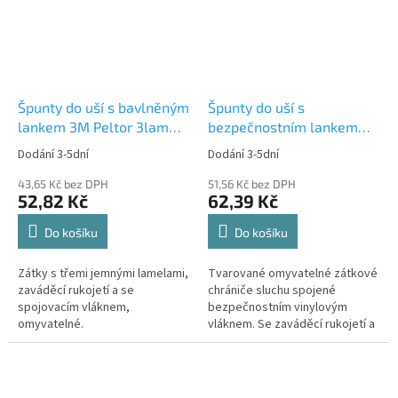
Špunty do uší s bavlněným
Špunty do uší s
lankem 3M Peltor 3lam
bezpečnostním lankem
PN-01-006
3M E.A.R. Ultrafit UF-01-
Dodání 3-5dní
Dodání 3-5dní
000
43,65 Kč bez DPH
51,56 Kč bez DPH
52,82 Kč
62,39 Kč
Do košíku
Do košíku
Zátky s třemi jemnými lamelami,
Tvarované omyvatelné zátkové
zaváděcí rukojetí a se
chrániče sluchu spojené
spojovacím vláknem,
bezpečnostním vinylovým
omyvatelné.
vláknem. Se zaváděcí rukojetí a
třemi velmi jemnými lamelami...