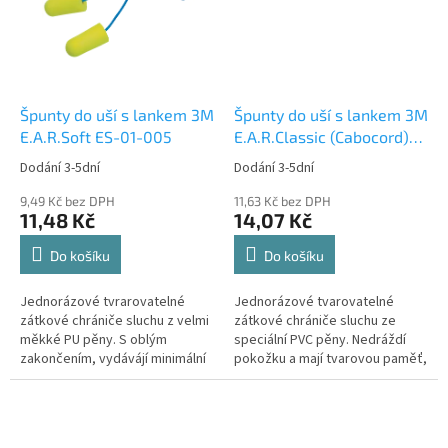
Špunty do uší s lankem 3M
Špunty do uší s lankem 3M
E.A.R.Soft ES-01-005
E.A.R.Classic (Cabocord)
CC-01-000
Dodání 3-5dní
Dodání 3-5dní
9,49 Kč bez DPH
11,63 Kč bez DPH
11,48 Kč
14,07 Kč
Do košíku
Do košíku
Jednorázové tvrarovatelné
Jednorázové tvarovatelné
zátkové chrániče sluchu z velmi
zátkové chrániče sluchu ze
měkké PU pěny. S oblým
speciální PVC pěny. Nedráždí
zakončením, vydávájí minimální
pokožku a mají tvarovou paměť,
a rovnoměrný tlak na...
umožňuje postupné a...