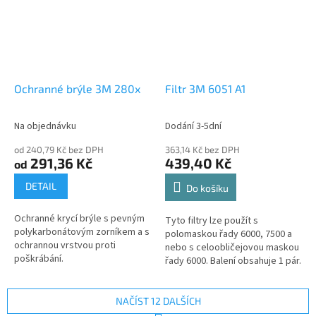
Ochranné brýle 3M 280x
Filtr 3M 6051 A1
Na objednávku
Dodání 3-5dní
od 240,79 Kč bez DPH
363,14 Kč bez DPH
291,36 Kč
439,40 Kč
od
DETAIL
Do košíku
Ochranné krycí brýle s pevným
Tyto filtry lze použít s
polykarbonátovým zorníkem a s
polomaskou řady 6000, 7500 a
ochrannou vrstvou proti
nebo s celoobličejovou maskou
poškrábání.
řady 6000. Balení obsahuje 1 pár.
NAČÍST 12 DALŠÍCH