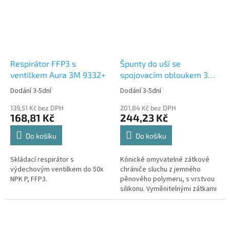
Respirátor FFP3 s
Špunty do uší se
ventilkem Aura 3M 9332+
spojovacím obloukem 3M
E.A.R. Caboflex CF-01-000
Dodání 3-5dní
Dodání 3-5dní
139,51 Kč bez DPH
201,84 Kč bez DPH
168,81 Kč
244,23 Kč
Do košíku
Do košíku
Skládací respirátor s
Kónické omyvatelné zátkové
výdechovým ventilkem do 50x
chrániče sluchu z jemného
NPK P, FFP3.
pěnového polymeru, s vrstvou
silikonu. Vyměnitelnými zátkami
a lehkým spojovacím...