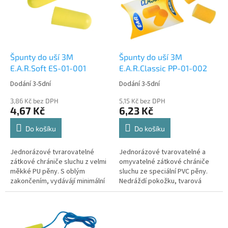
i
r
s
o
p
d
r
u
o
k
d
t
Špunty do uší 3M
Špunty do uší 3M
u
ů
E.A.R.Soft ES-01-001
E.A.R.Classic PP-01-002
k
Dodání 3-5dní
Dodání 3-5dní
t
ů
3,86 Kč bez DPH
5,15 Kč bez DPH
4,67 Kč
6,23 Kč
Do košíku
Do košíku
Jednorázové tvrarovatelné
Jednorázové tvarovatelné a
zátkové chrániče sluchu z velmi
omyvatelné zátkové chrániče
měkké PU pěny. S oblým
sluchu ze speciální PVC pěny.
zakončením, vydávájí minimální
Nedráždí pokožku, tvarová
a rovnoměrný tlak na...
paměť umožňuje postupné a...