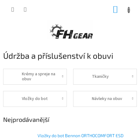
Přejít
NÁKUP
na
obsah
KOŠÍK
Údržba a příslušenství k obuvi
Krémy a spreje na
Tkaničky
obuv
Vložky do bot
Návleky na obuv
Nejprodávanější
Vložky do bot Bennon ORTHOCOMFORT ESD