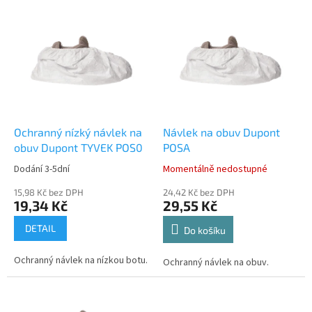
p
V
r
ý
o
p
d
i
u
s
k
p
t
r
ů
o
d
Ochranný nízký návlek na
Návlek na obuv Dupont
u
obuv Dupont TYVEK POS0
POSA
k
Dodání 3-5dní
Momentálně nedostupné
t
ů
15,98 Kč bez DPH
24,42 Kč bez DPH
19,34 Kč
29,55 Kč
DETAIL
Do košíku
Ochranný návlek na nízkou botu.
Ochranný návlek na obuv.