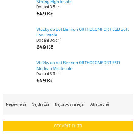
Strong High Insole
Dodání 3-5dní
649 Kč
Vložky do bot Bennon ORTHOCOMFORT ESD Soft
Low Insole
Dodání 3-5dní
649 Kč
Vložky do bot Bennon ORTHOCOMFORT ESD
Medium Mid Insole
Dodání 3-5dní
649 Kč
Ř
a
Nejlevnější
Nejdražší
Nejprodávanější
Abecedně
z
e
n
OTEVŘÍT FILTR
í