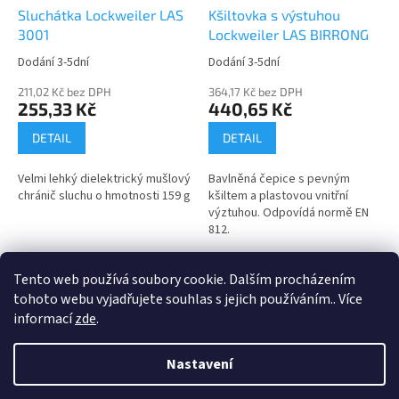
Sluchátka Lockweiler LAS
Kšiltovka s výstuhou
3001
Lockweiler LAS BIRRONG
Dodání 3-5dní
Dodání 3-5dní
211,02 Kč bez DPH
364,17 Kč bez DPH
255,33 Kč
440,65 Kč
DETAIL
DETAIL
Velmi lehký dielektrický mušlový
Bavlněná čepice s pevným
chránič sluchu o hmotnosti 159 g
kšiltem a plastovou vnitřní
výztuhou. Odpovídá normě EN
812.
4
položek celkem
Tento web používá soubory cookie. Dalším procházením
O
v
tohoto webu vyjadřujete souhlas s jejich používáním.. Více
l
Z
informací
zde
.
á
á
d
Vytvořil Shoptet
p
Nastavení
a
a
c
t
í