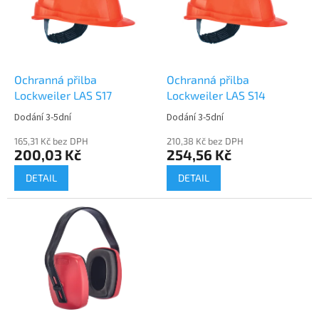
i
r
s
o
p
d
r
u
o
k
d
t
Ochranná přilba
Ochranná přilba
u
ů
Lockweiler LAS S17
Lockweiler LAS S14
k
Dodání 3-5dní
Dodání 3-5dní
t
ů
165,31 Kč bez DPH
210,38 Kč bez DPH
200,03 Kč
254,56 Kč
DETAIL
DETAIL