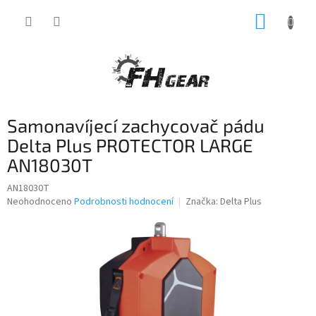
Přejít
NÁKUP
na
obsah
KOŠÍK
Samonavíjecí zachycovač pádu
Delta Plus PROTECTOR LARGE
AN18030T
AN18030T
Průměrné
Neohodnoceno
Podrobnosti hodnocení
Značka:
Delta Plus
hodnocení
produktu
je
0,0
z
5
hvězdiček.