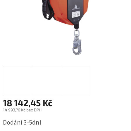
18 142,45 Kč
14 993,76 Kč bez DPH
Měrná
Dodání 3-5dní
cena: