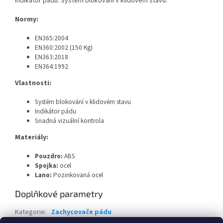
Indikátor pádu. Systém blokování v klidovém stavu.
Normy:
EN365:2004
EN360:2002 (150 Kg)
EN363:2018
EN364:1992
Vlastnosti:
Systém blokování v klidovém stavu
Indikátor pádu
Snadná vizuální kontrola
Materiály:
Pouzdro:
ABS
Spojka:
ocel
Lano:
Pozinkovaná ocel
Doplňkové parametry
Kategorie
:
Zachycovače pádu