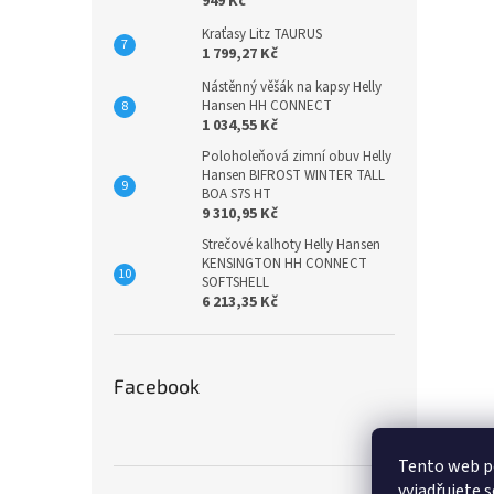
949 Kč
Kraťasy Litz TAURUS
1 799,27 Kč
Nástěnný věšák na kapsy Helly
Hansen HH CONNECT
1 034,55 Kč
Poloholeňová zimní obuv Helly
Hansen BIFROST WINTER TALL
BOA S7S HT
9 310,95 Kč
Strečové kalhoty Helly Hansen
KENSINGTON HH CONNECT
SOFTSHELL
6 213,35 Kč
Facebook
Tento web p
vyjadřujete s