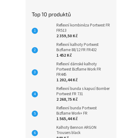
Top 10 produktů
Reflexní kombinéza Portwest FR
FR513
2 359,50 Kč
Reflexní kalhoty Portwest
Bizflame 88/12 FR FR432
1 452 Kč
Reflexní dámské kalhoty
Portwest Bizflame Work FR
FR445
1 202,44 Kč
Reflexní bunda s kapucí Bomber
Portwest FR 731
2 268,75 Kč
Reflexní bunda Portwest
Bizflame Work+ FR
1 565,44 Kč
Kalhoty Bennon ARGON
Trousers black