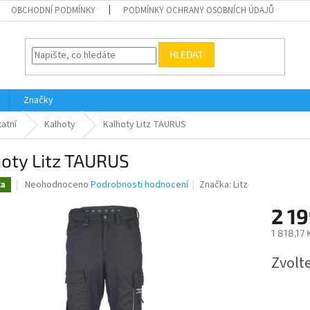
OBCHODNÍ PODMÍNKY
PODMÍNKY OCHRANY OSOBNÍCH ÚDAJŮ
HLEDAT
Značky
atní
Kalhoty
Kalhoty Litz TAURUS
oty Litz TAURUS
Průměrné
Neohodnoceno
Podrobnosti hodnocení
Značka:
Litz
ka
hodnocení
produktu
2 19
je
1 818,17
0,0
z
Měrná
Zvolt
5
cena:
hvězdiček.