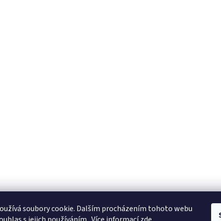
oužívá soubory cookie. Dalším procházením tohoto webu
ouhlas s jejich používáním.. Více informací
zde
.