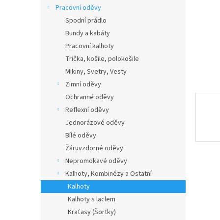
n
Pracovní oděvy
e
Spodní prádlo
l
Bundy a kabáty
Pracovní kalhoty
Trička, košile, polokošile
Mikiny, Svetry, Vesty
Zimní oděvy
Ochranné oděvy
Reflexní oděvy
Jednorázové oděvy
Bílé oděvy
Žáruvzdorné oděvy
Nepromokavé oděvy
Kalhoty, Kombinézy a Ostatní
Kalhoty
Kalhoty s laclem
Kraťasy (Šortky)