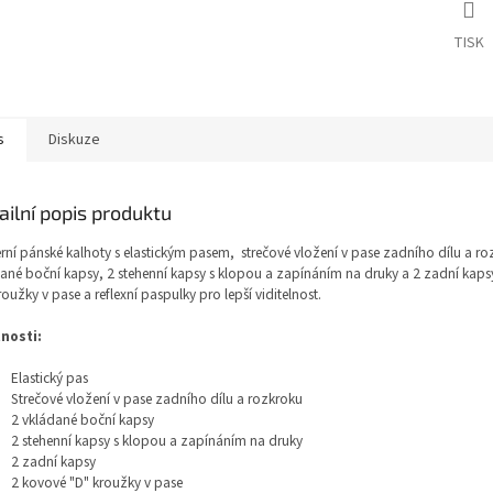
TISK
s
Diskuze
ailní popis produktu
ní pánské kalhoty s elastickým pasem, strečové vložení v pase zadního dílu a ro
ané boční kapsy, 2 stehenní kapsy s klopou a zapínáním na druky a 2 zadní kaps
roužky v pase a reflexní paspulky pro lepší viditelnost.
tnosti:
Elastický pas
Strečové vložení v pase zadního dílu a rozkroku
2 vkládané boční kapsy
2 stehenní kapsy s klopou a zapínáním na druky
2 zadní kapsy
2 kovové "D" kroužky v pase