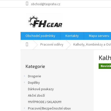
Přejít
obchod@taspraha.cz
na
obsah
Obchodní podmínky
Kontakty
Mapa serveru
Domů
Pracovní oděvy
Kalhoty, Kombinézy a Ost
P
Kalh
o
Přeskočit
s
Kategorie
kategorie
Novin
t
r
Drogerie
a
Doplňky
n
Dárkové poukazy
n
í
Akční zboží
p
!!!!VÝPRODEJ SKLADU!!!!
a
Pracovní/Bezpečnostní obuv