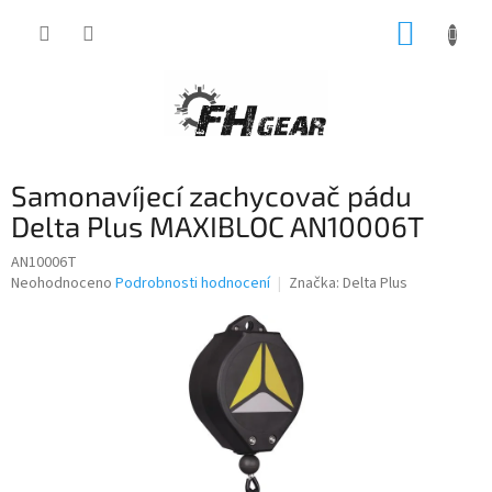
Přejít
NÁKUP
na
obsah
KOŠÍK
Samonavíjecí zachycovač pádu
Delta Plus MAXIBLOC AN10006T
AN10006T
Průměrné
Neohodnoceno
Podrobnosti hodnocení
Značka:
Delta Plus
hodnocení
produktu
je
0,0
z
5
hvězdiček.