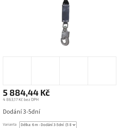
5 884,44 Kč
4 863,17 Kč bez DPH
Měrná
Dodání 3-5dní
cena:
Varianta