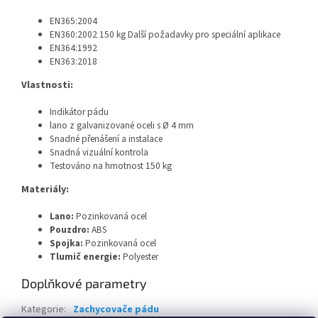
EN365:2004
EN360:2002 150 kg Další požadavky pro speciální aplikace
EN364:1992
EN363:2018
Vlastnosti:
Indikátor pádu
lano z galvanizované oceli s Ø 4 mm
Snadné přenášení a instalace
Snadná vizuální kontrola
Testováno na hmotnost 150 kg
Materiály:
Lano:
Pozinkovaná ocel
Pouzdro:
ABS
Spojka:
Pozinkovaná ocel
Tlumič energie:
Polyester
Doplňkové parametry
Kategorie
:
Zachycovače pádu