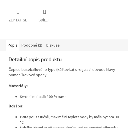
ZEPTAT SE
SDÍLET
Popis
Podobné (2)
Diskuze
Detailní popis produktu
Čepice baseballového typu (kšiltovka) s regulací obvodu hlavy
pomocí kovové spony.
Materiály:
Svrchní materiál:
100 % bavlna
Údržba:
Perte pouze ručně, maximální teplota vody by měla být cca 30
°C
Nebělte. Nesmí se bělit peroxidovými ani chlorovými přípravky