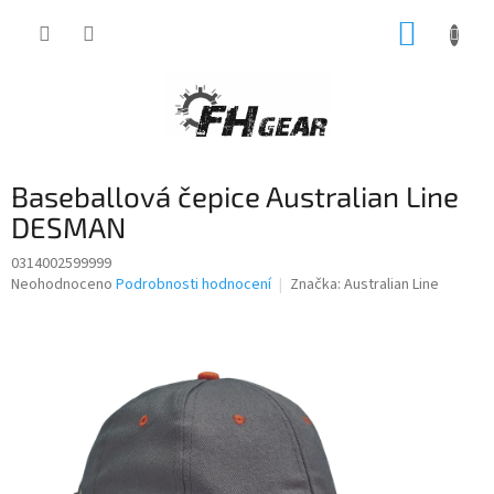
Přejít
NÁKUP
na
obsah
KOŠÍK
Baseballová čepice Australian Line
DESMAN
0314002599999
Průměrné
Neohodnoceno
Podrobnosti hodnocení
Značka:
Australian Line
hodnocení
produktu
je
0,0
z
5
hvězdiček.