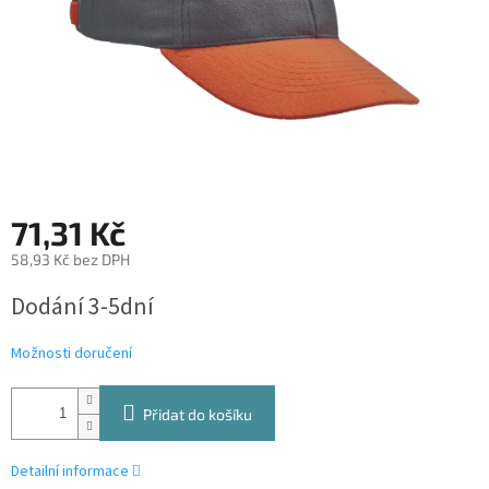
71,31 Kč
58,93 Kč bez DPH
Měrná
Dodání 3-5dní
cena:
Možnosti doručení
Přidat do košíku
Detailní informace