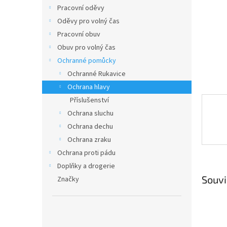
n
Pracovní oděvy
e
Oděvy pro volný čas
l
Pracovní obuv
Obuv pro volný čas
Ochranné pomůcky
Ochranné Rukavice
Ochrana hlavy
Příslušenství
Ochrana sluchu
Ochrana dechu
Ochrana zraku
Ochrana proti pádu
Doplňky a drogerie
Souvi
Značky