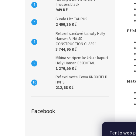
Trousers black
949 Kč
Bunda Litz TAURUS
2 400,35 Kč
Přís
Reflexní strečové kalhoty Helly
Hansen ALNA 4X
CONSTRUCTION CLASS 1
3 744,95 Kč
Mikina se zipem ke krku s kapucí
Helly Hansen ESSENTIAL
1 276,55 Kč
Reflexní vesta Červa KNOXFIELD
Mate
HVPS
212,68 Kč
Facebook
Tento web p