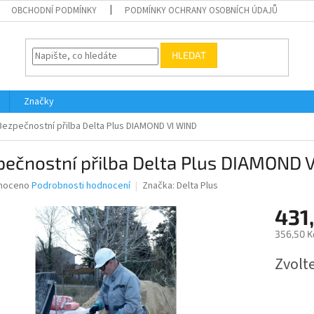
OBCHODNÍ PODMÍNKY
PODMÍNKY OCHRANY OSOBNÍCH ÚDAJŮ
HLEDAT
Značky
Bezpečnostní přilba Delta Plus DIAMOND VI WIND
pečnostní přilba Delta Plus DIAMOND 
né
noceno
Podrobnosti hodnocení
Značka:
Delta Plus
ní
431
u
356,50 K
Měrná
Zvolt
cena:
ek.