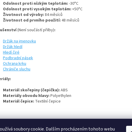
Odolnost proti nízkým teplotám:
-30°C
Odolnost proti vysokým teplotám:
+50°C
Životnost od výroby:
84 měsíců
Životnost od prvního použití:
48 měsíců
lušenství
(Není součástí přilby)
:
Držák na jmenovku
Držák hledí
Hledí čiré
Podbradní pásek
Ochrana krku
Chrániče sluchu
riály:
Materiál skořepiny
(čepička):
ABS
Materiály obvodu hlavy:
Polyethylen
Materiál čepice:
Textilní čepice
oužívá soubory cookie. Dalším procházením tohoto webu