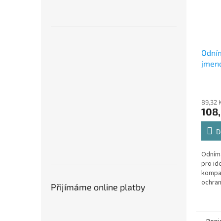
Odním
jmeno
Plus
89,32 
108
D
Odníma
pro ide
kompat
ochran
Přijímáme online platby