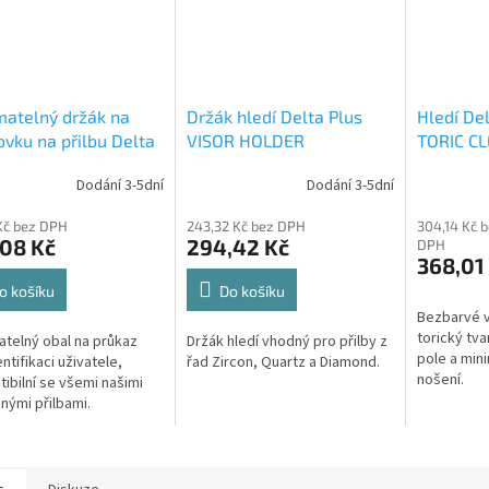
atelný držák na
Držák hledí Delta Plus
Hledí Del
vku na přilbu Delta
VISOR HOLDER
TORIC C
Dodání 3-5dní
Dodání 3-5dní
Kč bez DPH
243,32 Kč bez DPH
304,14 Kč 
,08 Kč
294,42 Kč
DPH
368,01
o košíku
Do košíku
Bezbarvé v
torický tva
telný obal na průkaz
Držák hledí vhodný pro přilby z
pole a mini
ntifikaci uživatele,
řad Zircon, Quartz a Diamond.
nošení.
ibilní se všemi našimi
nými přilbami.