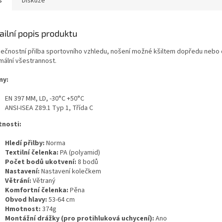
s
Diskuze
ailní popis produktu
ečnostní přilba sportovního vzhledu, nošení možné kšiltem dopředu nebo
mální všestrannost.
my:
EN 397 MM, LD, -30°C +50°C
ANSI-ISEA Z89.1 Typ 1, Třída C
tnosti:
Hledí přilby:
Norma
Textilní čelenka:
PA (polyamid)
Počet bodů ukotvení:
8 bodů
Nastavení:
Nastavení kolečkem
Větrání
:
Větraný
Komfortní čelenka:
Pěna
Obvod hlavy:
53-64 cm
Hmotnost:
374g
Montážní drážky (pro protihluková uchycení):
Ano