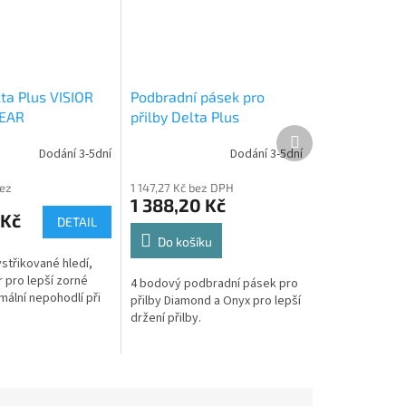
ta Plus VISIOR
Podbradní pásek pro
LEAR
přilby Delta Plus
Další
DYNAMIC JUGBETA
produkt
Dodání 3-5dní
Dodání 3-5dní
bez
1 147,27 Kč bez DPH
1 388,20 Kč
 Kč
DETAIL
Do košíku
střikované hledí,
r pro lepší zorné
4 bodový podbradní pásek pro
mální nepohodlí při
přilby Diamond a Onyx pro lepší
držení přilby.