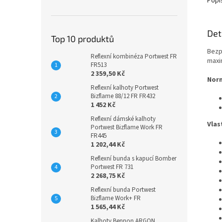
Popi
Det
Top 10 produktů
Bezp
Reflexní kombinéza Portwest FR
maxi
FR513
2 359,50 Kč
Nor
Reflexní kalhoty Portwest
Bizflame 88/12 FR FR432
1 452 Kč
Reflexní dámské kalhoty
Vlas
Portwest Bizflame Work FR
FR445
1 202,44 Kč
Reflexní bunda s kapucí Bomber
Portwest FR 731
2 268,75 Kč
Reflexní bunda Portwest
Bizflame Work+ FR
1 565,44 Kč
Kalhoty Bennon ARGON