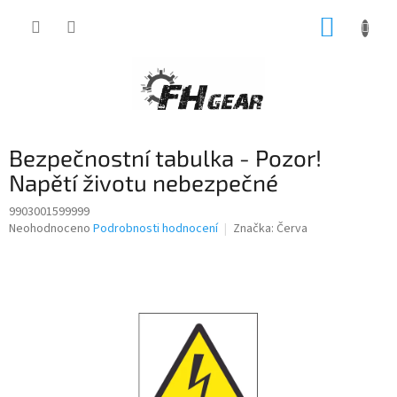
Přejít
NÁKUP
na
obsah
KOŠÍK
Bezpečnostní tabulka - Pozor!
Napětí životu nebezpečné
9903001599999
Průměrné
Neohodnoceno
Podrobnosti hodnocení
Značka:
Červa
hodnocení
produktu
je
0,0
z
5
hvězdiček.