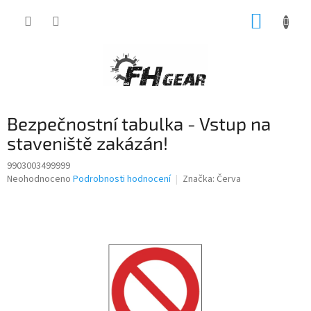
Přejít
NÁKUP
na
obsah
KOŠÍK
Bezpečnostní tabulka - Vstup na
staveniště zakázán!
9903003499999
Průměrné
Neohodnoceno
Podrobnosti hodnocení
Značka:
Červa
hodnocení
produktu
je
0,0
z
5
hvězdiček.