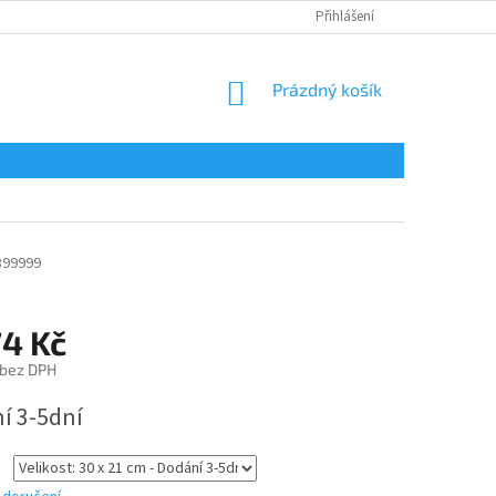
Přihlášení
NÁKUPNÍ
Prázdný košík
KOŠÍK
899999
74 Kč
 bez DPH
í 3-5dní