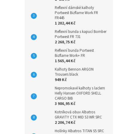
Reflexní dámské kalhoty
Portwest Bizflame Work FR
FR445
1 202,44 Kč
Reflexní bunda s kapucí Bomber
Portwest FR 731
2 268,75 Kč
Reflexní bunda Portwest
Bizflame Work+ FR
1 565,44 Kč
Kalhoty Bennon ARGON
Trousers black
949 Kč
Nepromokavé kalhoty s laclem
Helly Hansen OXFORD SHELL
CARGO BIB
3 986,95 Kč
Kotníková obuv Albatros
GRAVITY CTX MID S3 WR SRC
2 206,74 Kč
Holínky Albatros TITAN S5 SRC