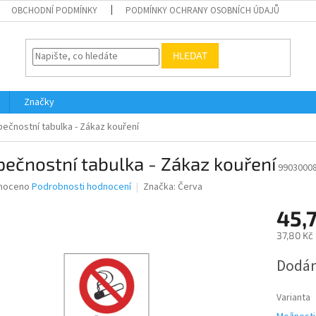
OBCHODNÍ PODMÍNKY
PODMÍNKY OCHRANY OSOBNÍCH ÚDAJŮ
HLEDAT
Značky
ečnostní tabulka - Zákaz kouření
ečnostní tabulka - Zákaz kouření
9903000
né
noceno
Podrobnosti hodnocení
Značka:
Červa
ní
45,
u
37,80 Kč
Měrná
Dodán
cena:
ek.
Varianta