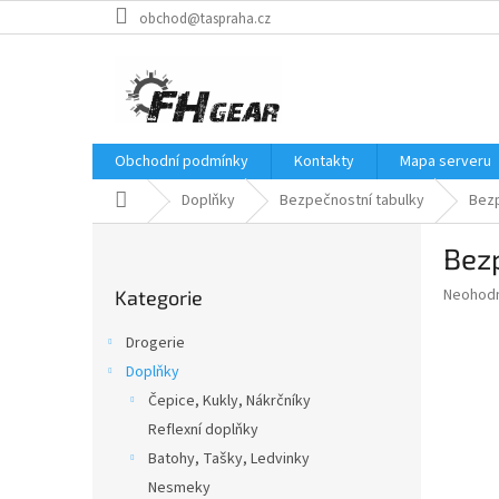
Přejít
obchod@taspraha.cz
na
obsah
Obchodní podmínky
Kontakty
Mapa serveru
Domů
Doplňky
Bezpečnostní tabulky
Bezp
P
Bezp
o
Přeskočit
s
Průměr
Neohod
Kategorie
kategorie
t
hodnoce
r
produkt
Drogerie
a
je
Doplňky
0,0
n
z
Čepice, Kukly, Nákrčníky
n
5
í
Reflexní doplňky
hvězdič
p
Batohy, Tašky, Ledvinky
a
Nesmeky