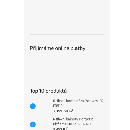
Přijímáme online platby
Top 10 produktů
Reflexní kombinéza Portwest FR
FR513
2 359,50 Kč
Reflexní kalhoty Portwest
Bizflame 88/12 FR FR432
1 452 Kč