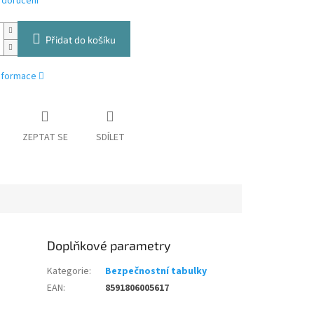
 doručení
Přidat do košíku
informace
ZEPTAT SE
SDÍLET
Doplňkové parametry
Kategorie
:
Bezpečnostní tabulky
EAN
:
8591806005617