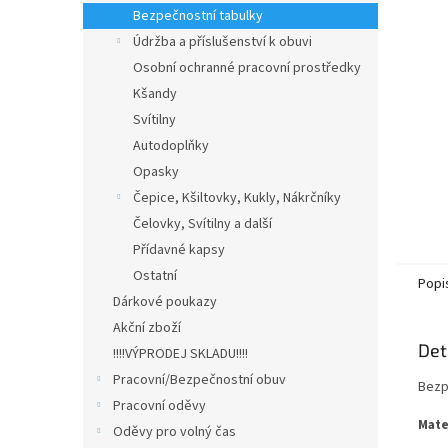
n
Bezpečnostní tabulky
e
Údržba a příslušenství k obuvi
l
Osobní ochranné pracovní prostředky
Kšandy
Svítilny
Autodoplňky
Opasky
Čepice, Kšiltovky, Kukly, Nákrčníky
Čelovky, Svítilny a další
Přídavné kapsy
Ostatní
Popi
Dárkové poukazy
Akční zboží
Det
!!!!VÝPRODEJ SKLADU!!!!
Pracovní/Bezpečnostní obuv
Bezp
Pracovní oděvy
Mate
Oděvy pro volný čas