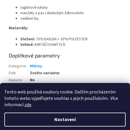
raglánové rukávy
manžety a pas s elastickým žebrováním
zesílené švy
Materiály:
Složení:
70% BAVLNA + 30% POLYESTER
Vzhled:
KARTÁČOVANÝ FLÍS
Doplňkové parametry
Kategorie
:
Mikiny
EAN
:
Zvolte variantu
Kapuce
:
Ne
Pohlaví
:
Dámské
Tento web používá soubory cookie. Dalším procházením
tohoto webu vyjadřujete souhlas s jejich používáním.. Více
Z
informací
zde
.
á
Vytvořil Shoptet
p
Nastavení
a
t