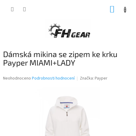
Přejít
NÁKUP
na
obsah
KOŠÍK
Dámská mikina se zipem ke krku
Payper MIAMI+LADY
Průměrné
Neohodnoceno
Podrobnosti hodnocení
Značka:
Payper
hodnocení
produktu
je
0,0
z
5
hvězdiček.