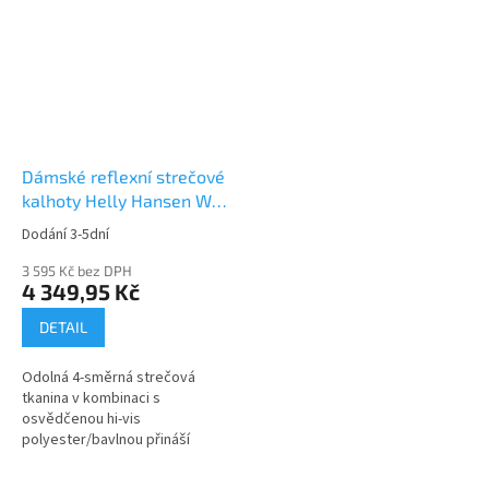
Dámské reflexní strečové
kalhoty Helly Hansen W
LUNA HI-VIS
Dodání 3-5dní
CONSTRUCTION CLASS 2
3 595 Kč bez DPH
4 349,95 Kč
DETAIL
Odolná 4-směrná strečová
tkanina v kombinaci s
osvědčenou hi-vis
polyester/bavlnou přináší
flexibilitu, styl a bezpečí.