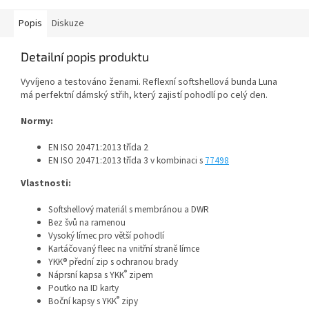
Popis
Diskuze
Detailní popis produktu
Vyvíjeno a testováno ženami. Reflexní softshellová bunda Luna
má perfektní dámský střih, který zajistí pohodlí po celý den.
Normy:
EN ISO 20471:2013 třída 2
EN ISO 20471:2013 třída 3 v kombinaci s
77498
Vlastnosti:
Softshellový materiál s membránou a DWR
Bez švů na ramenou
Vysoký límec pro větší pohodlí
Kartáčovaný fleec na vnitřní straně límce
YKK® přední zip s ochranou brady
®
Náprsní kapsa s YKK
zipem
Poutko na ID karty
®
Boční kapsy s YKK
zipy