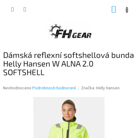
Přejít
NÁKUP
na
obsah
KOŠÍK
Dámská reflexní softshellová bunda
Helly Hansen W ALNA 2.0
SOFTSHELL
Průměrné
Neohodnoceno
Podrobnosti hodnocení
Značka:
Helly Hansen
hodnocení
produktu
je
0,0
z
5
hvězdiček.