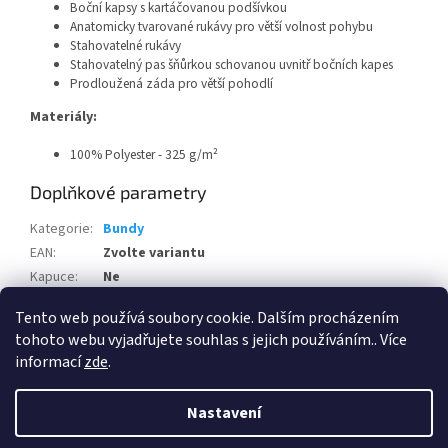
Boční kapsy s kartáčovanou podšívkou
Anatomicky tvarované rukávy pro větší volnost pohybu
Stahovatelné rukávy
Stahovatelný pas šňůrkou schovanou uvnitř bočních kapes
Prodloužená záda pro větší pohodlí
Materiály:
100% Polyester - 325 g/m²
Doplňkové parametry
Kategorie
:
Bundy
EAN
:
Zvolte variantu
Kapuce
:
Ne
Pohlaví
:
Dámské
Tento web používá soubory cookie. Dalším procházením
tohoto webu vyjadřujete souhlas s jejich používáním.. Více
Z
informací
zde
.
á
Vytvořil Shoptet
p
Nastavení
a
t