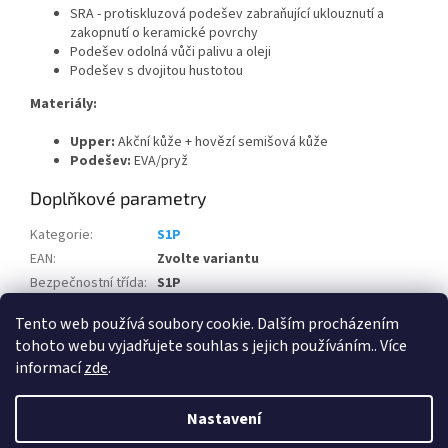
SRA - protiskluzová podešev zabraňující uklouznutí a
zakopnutí o keramické povrchy
Podešev odolná vůči palivu a oleji
Podešev s dvojitou hustotou
Materiály:
Upper:
Akční kůže + hovězí semišová kůže
Podešev:
EVA/pryž
Doplňkové parametry
Kategorie
:
S1P
EAN
:
Zvolte variantu
Bezpečnostní třída
:
S1P
Pohlaví
:
Dámské
Tento web používá soubory cookie. Dalším procházením
tohoto webu vyjadřujete souhlas s jejich používáním.. Více
Z
informací
zde
.
á
Vytvořil Shoptet
p
Nastavení
a