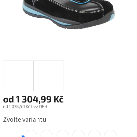
od
1 304,99 Kč
od
1 078,50 Kč
bez DPH
Měrná
Zvolte variantu
cena: