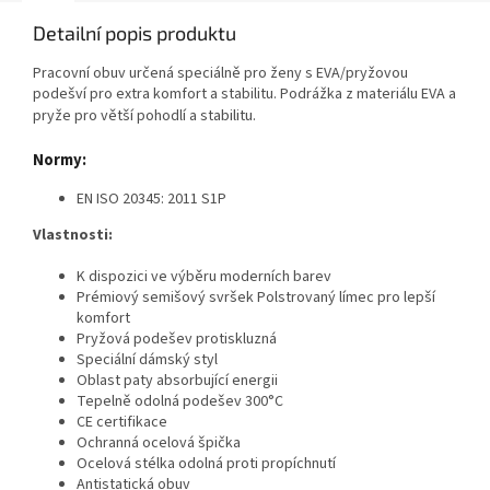
Detailní popis produktu
Pracovní obuv určená speciálně pro ženy s EVA/pryžovou
podešví pro extra komfort a stabilitu. Podrážka z materiálu EVA a
abilitu.
pryže pro větší pohodlí a st
Normy:
EN ISO 20345: 2011 S1P
Vlastnosti:
K dispozici ve výběru moderních barev
Prémiový semišový svršek Polstrovaný límec pro lepší
komfort
Pryžová podešev protiskluzná
Speciální dámský styl
Oblast paty absorbující energii
Tepelně odolná podešev 300°C
CE certifikace
Ochranná ocelová špička
Ocelová stélka odolná proti propíchnutí
Antistatická obuv