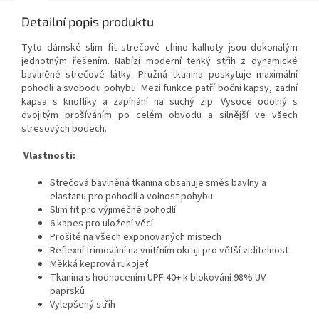
Detailní popis produktu
Tyto dámské slim fit strečové chino kalhoty jsou dokonalým
jednotným řešením. Nabízí moderní tenký střih z dynamické
bavlněné strečové látky. Pružná tkanina poskytuje maximální
pohodlí a svobodu pohybu. Mezi funkce patří boční kapsy, zadní
kapsa s knoflíky a zapínání na suchý zip. Vysoce odolný s
dvojitým prošíváním po celém obvodu a silnější ve všech
stresových bodech.
Vlastnosti:
Strečová bavlněná tkanina obsahuje směs bavlny a
elastanu pro pohodlí a volnost pohybu
Slim fit pro výjimečné pohodlí
6 kapes pro uložení věcí
Prošité na všech exponovaných místech
Reflexní trimování na vnitřním okraji pro větší viditelnost
Měkká keprová rukojeť
Tkanina s hodnocením UPF 40+ k blokování 98% UV
paprsků
Vylepšený střih