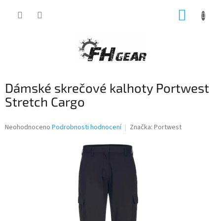
Přejít
NÁKUP
na
obsah
KOŠÍK
Dámské skrečové kalhoty Portwest
Stretch Cargo
Průměrné
Neohodnoceno
Podrobnosti hodnocení
Značka:
Portwest
hodnocení
produktu
je
0,0
z
5
hvězdiček.