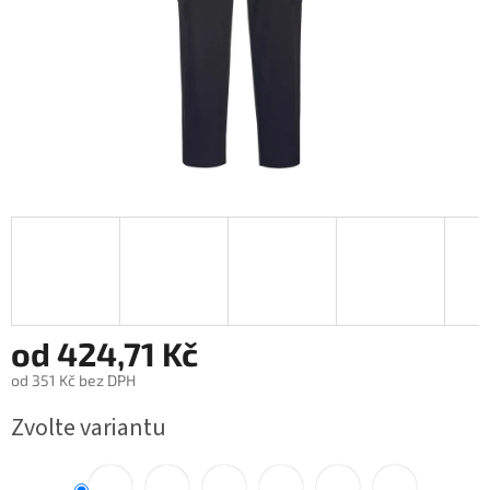
od
424,71 Kč
od
351 Kč
bez DPH
Měrná
Zvolte variantu
cena: