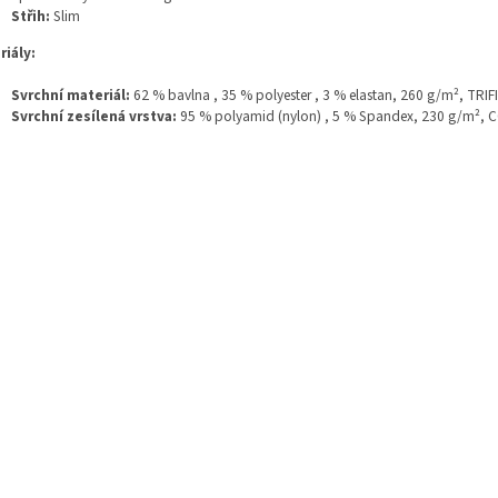
Střih:
Slim
riály:
Svrchní materiál:
62 % bavlna , 35 % polyester , 3 % elastan, 260 g/m², TRI
Svrchní zesílená vrstva:
95 % polyamid (nylon) , 5 % Spandex, 230 g/m²,