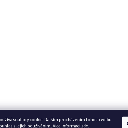
oužívá soubory cookie. Dalším procházením tohoto webu
ouhlas s jejich používáním.. Více informací
zde
.