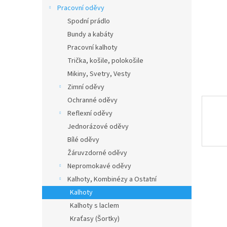
n
Pracovní oděvy
e
Spodní prádlo
l
Bundy a kabáty
Pracovní kalhoty
Trička, košile, polokošile
Mikiny, Svetry, Vesty
Zimní oděvy
Ochranné oděvy
Reflexní oděvy
Jednorázové oděvy
Bílé oděvy
Žáruvzdorné oděvy
Nepromokavé oděvy
Kalhoty, Kombinézy a Ostatní
Kalhoty
Kalhoty s laclem
Kraťasy (Šortky)