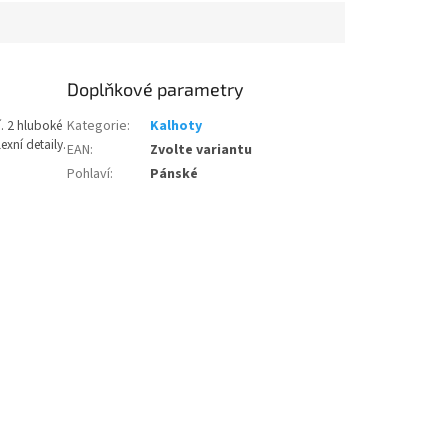
Doplňkové parametry
í. 2 hluboké
Kategorie
:
Kalhoty
exní detaily.
EAN
:
Zvolte variantu
Pohlaví
:
Pánské