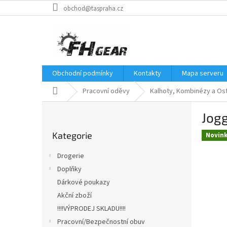
Přejít
obchod@taspraha.cz
na
obsah
Obchodní podmínky
Kontakty
Mapa serveru
Domů
Pracovní oděvy
Kalhoty, Kombinézy a Ost
P
Jog
o
Přeskočit
s
Kategorie
kategorie
Novin
t
r
Drogerie
a
Doplňky
n
Dárkové poukazy
n
í
Akční zboží
p
!!!!VÝPRODEJ SKLADU!!!!
a
Pracovní/Bezpečnostní obuv