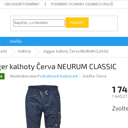
OBCHODNÍ PODMÍNKY
PODMÍNKY OCHRANY OSOBNÍCH ÚDAJŮ
HLEDAT
Značky
atní
Kalhoty
Jogger kalhoty Červa NEURUM CLASSIC
ger kalhoty Červa NEURUM CLASSIC
Průměrné
Neohodnoceno
Podrobnosti hodnocení
Značka:
Červa
ka
hodnocení
produktu
1 74
je
1 440,27
0,0
z
Měrná
Zvolt
5
cena:
hvězdiček.