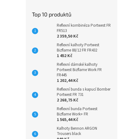
Top 10 produktů
Reflexní kombinéza Portwest FR
FR513
2 359,50 Kč
Reflexní kalhoty Portwest
Bizflame 88/12 FR FR432
1 452 Kč
Reflexní dámské kalhoty
Portwest Bizflame Work FR
FR445
1 202,44 Kč
Reflexní bunda s kapucí Bomber
Portwest FR 731
2 268,75 Kč
Reflexní bunda Portwest
Bizflame Work+ FR
1 565,44 Kč
Kalhoty Bennon ARGON
Trousers black