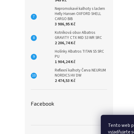
949 Kč
Nepromokavé kalhoty s laclem
Helly Hansen OXFORD SHELL
CARGO BIB
3 986,95 Kč
Kotníková obuv Albatros
GRAVITY CTX MID S3 WR SRC
2 206,74 Kč
Holínky Albatros TITAN S5 SRC
PU
1 904,24 Kč
Reflexní kalhoty Červa NEURUM
NORDICS HV DW
2 474,53 Kč
Facebook
Tento web p
vyjadřujete s