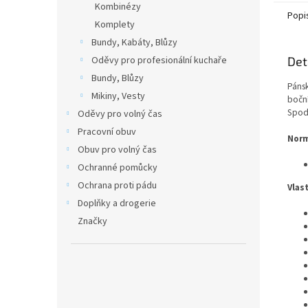
Kombinézy
Popi
Komplety
Bundy, Kabáty, Blůzy
Oděvy pro profesionální kuchaře
Det
Bundy, Blůzy
Pánsk
Mikiny, Vesty
boční
Spod
Oděvy pro volný čas
Pracovní obuv
Norm
Obuv pro volný čas
Ochranné pomůcky
Ochrana proti pádu
Vlas
Doplňky a drogerie
Značky