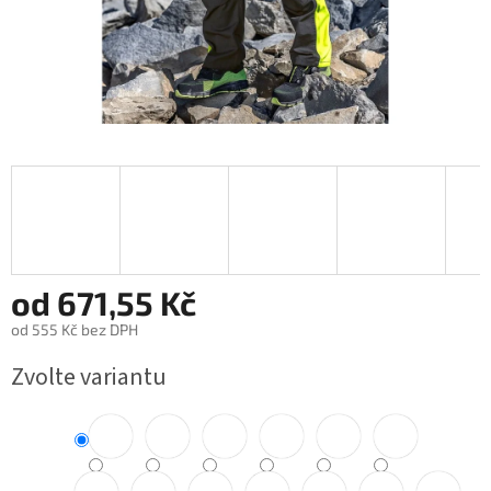
od
671,55 Kč
od
555 Kč
bez DPH
Měrná
Zvolte variantu
cena: