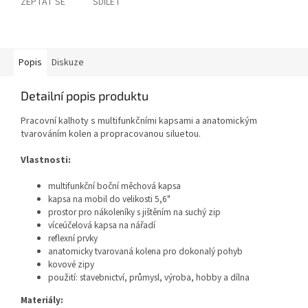
ZEPTAT SE
SDÍLET
Popis
Diskuze
Detailní popis produktu
Pracovní kalhoty s multifunkčními kapsami a anatomickým
tvarováním kolen a propracovanou siluetou.
Vlastnosti:
multifunkční boční měchová kapsa
kapsa na mobil do velikosti 5,6"
prostor pro nákoleníky s jištěním na suchý zip
víceúčelová kapsa na nářadí
reflexní prvky
anatomicky tvarovaná kolena pro dokonalý pohyb
kovové zipy
použití: stavebnictví, průmysl, výroba, hobby a dílna
Materiály: