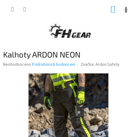
Přejít
NÁKUP
na
obsah
KOŠÍK
Kalhoty ARDON NEON
Průměrné
Neohodnoceno
Podrobnosti hodnocení
Značka:
Ardon Safety
hodnocení
produktu
je
0,0
z
5
hvězdiček.