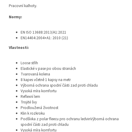
Pracovní kalhoty.
Normy:
EN ISO 13688:2013/A1:2021
EN14404:2004+A1: 2010 (21)
Vlastnosti:
Loose střih
Elastické v pase po obou stranách
Tvarovaná kolena
8 kapes včetně 1 kapsy na metr
Výborná ochrana spodní části zad proti chladu
Vysoká míra komfortu
Reflexní lem
Trojité švy
Prodloužená životnost
Klin k rozkroku
Podšívka z polar fleecu pro ochranu ledvinVýborná ochrana
spodní části zad proti chladu
Vysoká míra komfortu