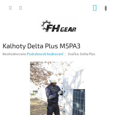
Přejít
NÁKUP
na
obsah
KOŠÍK
Kalhoty Delta Plus M5PA3
Průměrné
Neohodnoceno
Podrobnosti hodnocení
Značka:
Delta Plus
hodnocení
produktu
je
0,0
z
5
hvězdiček.