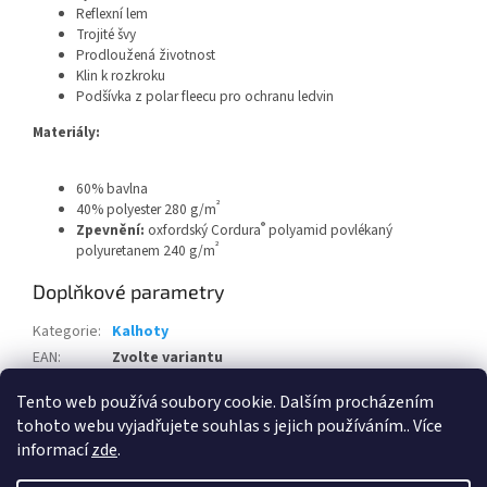
Reflexní lem
Trojité švy
Prodloužená životnost
Klin k rozkroku
Podšívka z polar fleecu pro ochranu ledvin
Materiály:
60% bavlna
²
40% polyester 280 g/m
®
Zpevnění:
oxfordský Cordura
polyamid povlékaný
²
polyuretanem 240 g/m
Doplňkové parametry
Kategorie
:
Kalhoty
EAN
:
Zvolte variantu
Pohlaví
:
Pánské, Unisex
Tento web používá soubory cookie. Dalším procházením
tohoto webu vyjadřujete souhlas s jejich používáním.. Více
Z
informací
zde
.
á