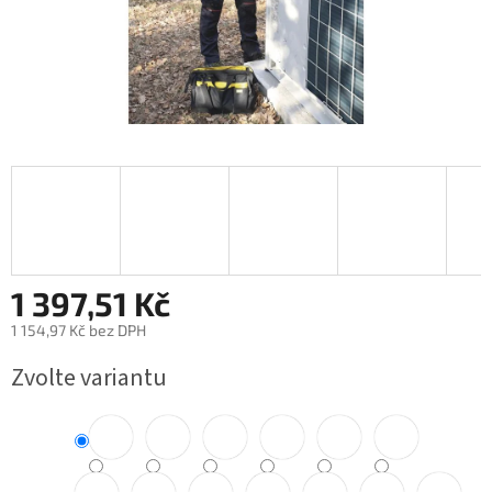
1 397,51 Kč
1 154,97 Kč bez DPH
Měrná
Zvolte variantu
cena: