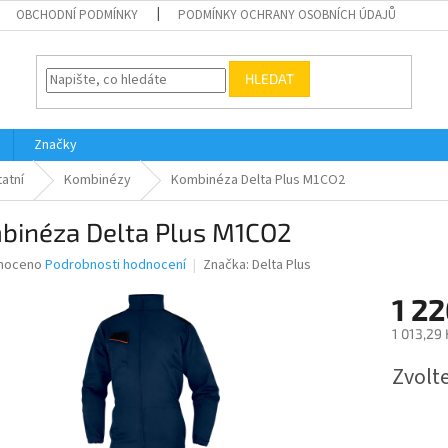
OBCHODNÍ PODMÍNKY
PODMÍNKY OCHRANY OSOBNÍCH ÚDAJŮ
HLEDAT
Značky
atní
Kombinézy
Kombinéza Delta Plus M1CO2
binéza Delta Plus M1CO2
né
noceno
Podrobnosti hodnocení
Značka:
Delta Plus
ní
1 22
u
1 013,29
Měrná
Zvolt
cena:
ek.