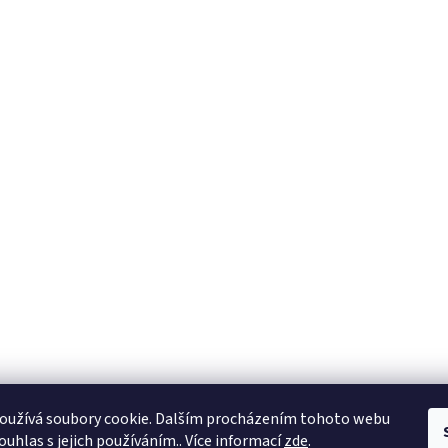
oužívá soubory cookie. Dalším procházením tohoto webu
ouhlas s jejich používáním.. Více informací
zde
.