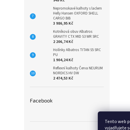
949 Kč
Nepromokavé kalhoty s laclem
Helly Hansen OXFORD SHELL
CARGO BIB
3 986,95 Kč
Kotníková obuv Albatros
GRAVITY CTX MID S3 WR SRC
2 206,74 Kč
Holínky Albatros TITAN S5 SRC
PU
1 904,24 Kč
Reflexní kalhoty Červa NEURUM
NORDICS HV DW
2 474,53 Kč
Facebook
Tento web p
vyjadřujete s