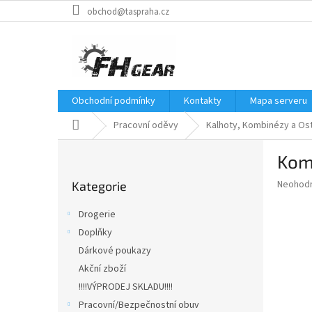
Přejít
obchod@taspraha.cz
na
obsah
Obchodní podmínky
Kontakty
Mapa serveru
Domů
Pracovní oděvy
Kalhoty, Kombinézy a Ost
P
Kom
o
Přeskočit
s
Průměr
Neohod
Kategorie
kategorie
t
hodnoce
r
produkt
Drogerie
a
je
Doplňky
0,0
n
z
Dárkové poukazy
n
5
í
Akční zboží
hvězdič
p
!!!!VÝPRODEJ SKLADU!!!!
a
Pracovní/Bezpečnostní obuv