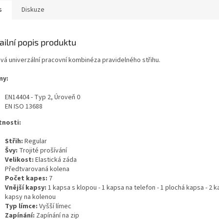
s
Diskuze
ailní popis produktu
ová univerzální pracovní kombinéza pravidelného střihu.
my:
EN14404 - Typ 2, Úroveň 0
EN ISO 13688
tnosti:
Střih:
Regular
Švy:
Trojité prošívání
Velikost:
Elastická záda
Předtvarovaná kolena
Počet kapes:
7
Vnější kapsy:
1 kapsa s klopou - 1 kapsa na telefon - 1 plochá kapsa - 2 k
kapsy na kolenou
Typ límce:
Vyšší límec
Zapínání:
Zapínání na zip