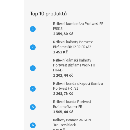
Top 10 produktů
Reflexní kombinéza Portwest FR
FR513
2 359,50 Kč
Reflexní kalhoty Portwest
Bizflame 88/12 FR FR432
1 452 Kč
Reflexní dámské kalhoty
Portwest Bizflame Work FR
FR445
1 202,44 Kč
Reflexní bunda s kapucí Bomber
Portwest FR 731
2 268,75 Kč
Reflexní bunda Portwest
Bizflame Work+ FR
1 565,44 Kč
Kalhoty Bennon ARGON
Trousers black