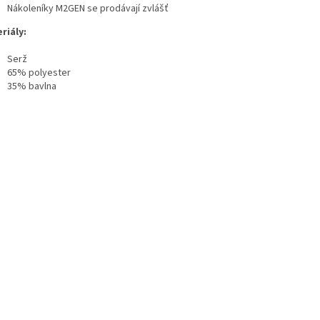
Nákoleníky M2GEN se prodávají zvlášť
riály:
Serž
65% polyester
35% bavlna