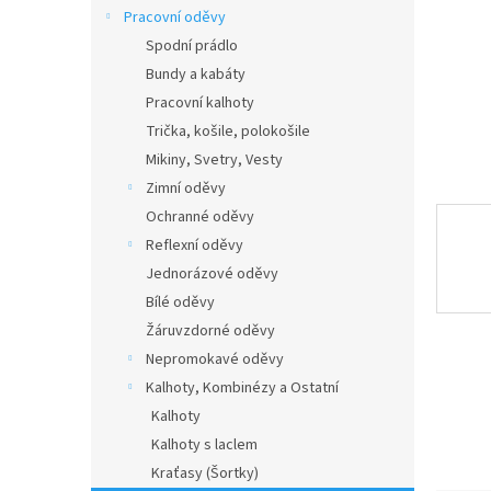
n
Pracovní oděvy
e
Spodní prádlo
l
Bundy a kabáty
Pracovní kalhoty
Trička, košile, polokošile
Mikiny, Svetry, Vesty
Zimní oděvy
Ochranné oděvy
Reflexní oděvy
Jednorázové oděvy
Bílé oděvy
Žáruvzdorné oděvy
Nepromokavé oděvy
Kalhoty, Kombinézy a Ostatní
Kalhoty
Kalhoty s laclem
Kraťasy (Šortky)