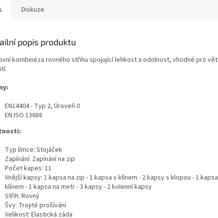
s
Diskuze
ailní popis produktu
ovní kombinéza rovného střihu spojující lehkost a odolnost, vhodné pro vět
tí.
my:
EN14404 - Typ 2, Úroveň 0
EN ISO 13688
tnosti:
Typ límce: Stojáček
Zapínání: Zapínání na zip
Počet kapes: 11
Vnější kapsy: 1 kapsa na zip - 1 kapsa s klínem - 2 kapsy s klopou - 1 kaps
klínem - 1 kapsa na metr - 3 kapsy - 2 kolenní kapsy
Střih: Rovný
Švy: Trojité prošívání
Velikost: Elastická záda