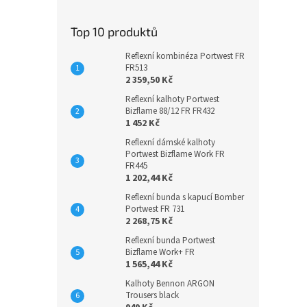
Top 10 produktů
Reflexní kombinéza Portwest FR
FR513
2 359,50 Kč
Reflexní kalhoty Portwest
Bizflame 88/12 FR FR432
1 452 Kč
Reflexní dámské kalhoty
Portwest Bizflame Work FR
FR445
1 202,44 Kč
Reflexní bunda s kapucí Bomber
Portwest FR 731
2 268,75 Kč
Reflexní bunda Portwest
Bizflame Work+ FR
1 565,44 Kč
Kalhoty Bennon ARGON
Trousers black