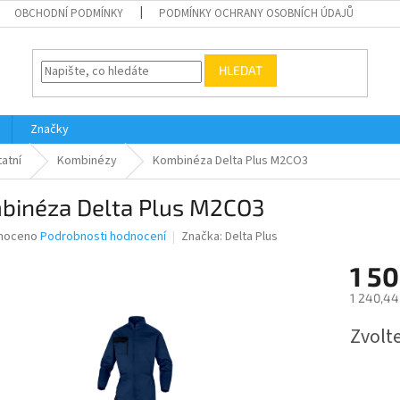
OBCHODNÍ PODMÍNKY
PODMÍNKY OCHRANY OSOBNÍCH ÚDAJŮ
HLEDAT
Značky
atní
Kombinézy
Kombinéza Delta Plus M2CO3
binéza Delta Plus M2CO3
né
noceno
Podrobnosti hodnocení
Značka:
Delta Plus
ní
1 50
u
1 240,44
Měrná
Zvolt
cena:
ek.