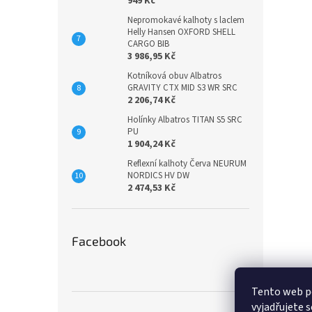
949 Kč
Nepromokavé kalhoty s laclem
Helly Hansen OXFORD SHELL
CARGO BIB
3 986,95 Kč
Kotníková obuv Albatros
GRAVITY CTX MID S3 WR SRC
2 206,74 Kč
Holínky Albatros TITAN S5 SRC
PU
1 904,24 Kč
Reflexní kalhoty Červa NEURUM
NORDICS HV DW
2 474,53 Kč
Facebook
Tento web p
vyjadřujete s