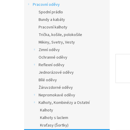
n
Pracovní oděvy
e
Spodní prádlo
l
Bundy a kabáty
Pracovní kalhoty
Trička, košile, polokošile
Mikiny, Svetry, Vesty
Zimní oděvy
Ochranné oděvy
Reflexní oděvy
Jednorázové oděvy
Bílé oděvy
Žáruvzdorné oděvy
Nepromokavé oděvy
Kalhoty, Kombinézy a Ostatní
Kalhoty
Kalhoty s laclem
Kraťasy (Šortky)