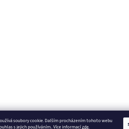
oužívá soubory cookie. Dalším procházením tohoto webu
ouhlas s jejich používáním.. Více informací
zde
.