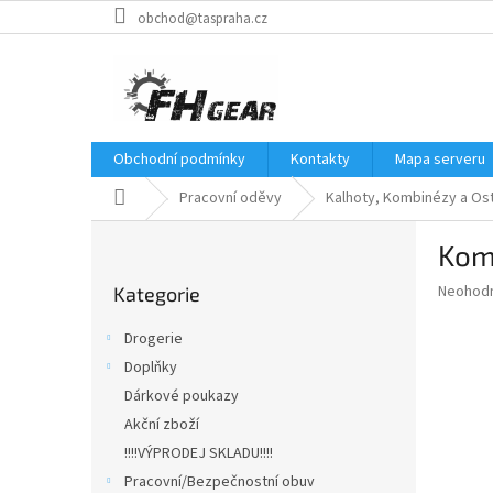
Přejít
obchod@taspraha.cz
na
obsah
Obchodní podmínky
Kontakty
Mapa serveru
Domů
Pracovní oděvy
Kalhoty, Kombinézy a Ost
P
Kom
o
Přeskočit
s
Průměr
Neohod
Kategorie
kategorie
t
hodnoce
r
produkt
Drogerie
a
je
Doplňky
0,0
n
z
Dárkové poukazy
n
5
í
Akční zboží
hvězdič
p
!!!!VÝPRODEJ SKLADU!!!!
a
Pracovní/Bezpečnostní obuv