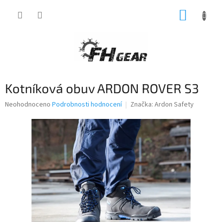
Přejít
NÁKUP
na
obsah
KOŠÍK
Kotníková obuv ARDON ROVER S3
Průměrné
Neohodnoceno
Podrobnosti hodnocení
Značka:
Ardon Safety
hodnocení
produktu
je
0,0
z
5
hvězdiček.