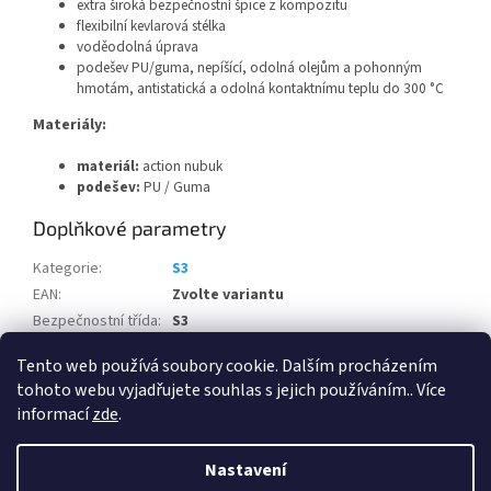
extra široká bezpečnostní špice z kompozitu
flexibilní kevlarová stélka
voděodolná úprava
podešev PU/guma, nepíšící, odolná olejům a pohonným
hmotám, antistatická a odolná kontaktnímu teplu do 300 °C
Materiály:
materiál:
action nubuk
podešev:
PU / Guma
Doplňkové parametry
Kategorie
:
S3
EAN
:
Zvolte variantu
Bezpečnostní třída
:
S3
Pohlaví
:
Unisex
Tento web používá soubory cookie. Dalším procházením
tohoto webu vyjadřujete souhlas s jejich používáním.. Více
Z
informací
zde
.
á
Vytvořil Shoptet
p
Nastavení
a