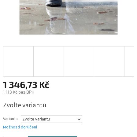
1 346,73 Kč
1 113 Kč bez DPH
Měrná
Zvolte variantu
cena:
Varianta
Možnosti doručení