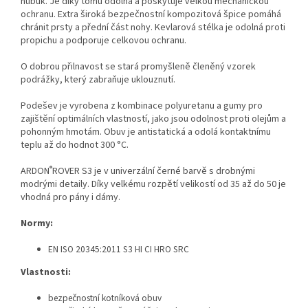
nubuk. Je díky tomu odolná a poskytuje velkou mechanickou
ochranu. Extra široká bezpečnostní kompozitová špice pomáhá
chránit prsty a přední část nohy. Kevlarová stélka je odolná proti
propichu a podporuje celkovou ochranu.
O dobrou přilnavost se stará promyšleně členěný vzorek
podrážky, který zabraňuje uklouznutí.
Podešev je vyrobena z kombinace polyuretanu a gumy pro
zajištění optimálních vlastností, jako jsou odolnost proti olejům a
pohonným hmotám. Obuv je antistatická a odolá kontaktnímu
teplu až do hodnot 300 °C.
®
ARDON
ROVER S3 je v univerzální černé barvě s drobnými
modrými detaily. Díky velkému rozpětí velikostí od 35 až do 50 je
vhodná pro pány i dámy.
Normy:
EN ISO 20345:2011 S3 HI CI HRO SRC
Vlastnosti:
bezpečnostní kotníková obuv