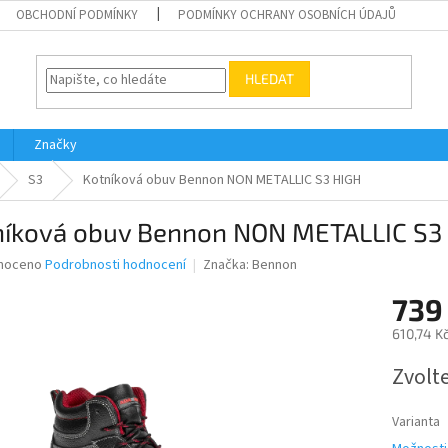
OBCHODNÍ PODMÍNKY
PODMÍNKY OCHRANY OSOBNÍCH ÚDAJŮ
HLEDAT
Značky
S3
Kotníková obuv Bennon NON METALLIC S3 HIGH
níková obuv Bennon NON METALLIC S3
né
noceno
Podrobnosti hodnocení
Značka:
Bennon
ní
739
u
610,74 K
Měrná
Zvolt
cena:
ek.
Varianta