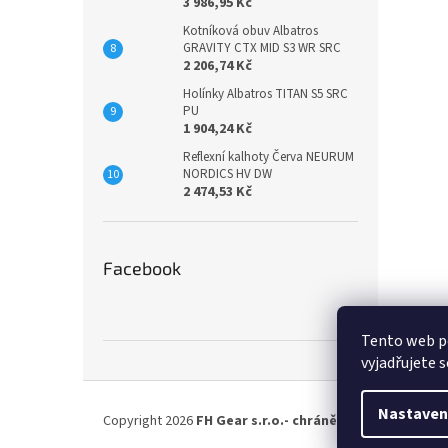
3 986,95 Kč
Kotníková obuv Albatros
GRAVITY CTX MID S3 WR SRC
2 206,74 Kč
Holínky Albatros TITAN S5 SRC
PU
1 904,24 Kč
Reflexní kalhoty Červa NEURUM
NORDICS HV DW
2 474,53 Kč
Facebook
Tento web p
vyjadřujete s
Z
á
Nastaven
Copyright 2026
FH Gear s.r.o.- chráněná dílna
. Všechna
p