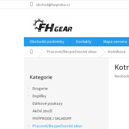
Přejít
obchod@taspraha.cz
na
obsah
Obchodní podmínky
Kontakty
Mapa serveru
Domů
Pracovní/Bezpečnostní obuv
Kotníková
P
Kot
o
Přeskočit
s
Průměr
Neohod
Kategorie
kategorie
t
hodnoce
r
produkt
Drogerie
a
je
Doplňky
0,0
n
z
Dárkové poukazy
n
5
í
Akční zboží
hvězdič
p
!!!!VÝPRODEJ SKLADU!!!!
a
Pracovní/Bezpečnostní obuv