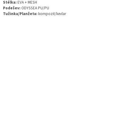
Stélka:
EVA + MESH
Podešev:
ODYSSEA PU/PU
Tužinka/Planžeta:
kompozit/kevlar