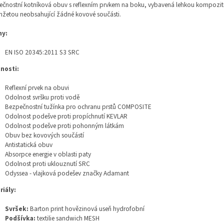
čnostní kotníková obuv s reflexním prvkem na boku, vybavená lehkou kompozit
nžetou neobsahující žádné kovové součásti.
y:
EN ISO 20345:2011 S3 SRC
tnosti:
Reflexní prvek na obuvi
Odolnost svršku proti vodě
Bezpečnostní tužínka pro ochranu prstů COMPOSITE
Odolnost podešve proti propíchnutí KEVLAR
Odolnost podešve proti pohonným látkám
Obuv bez kovových součástí
Antistatická obuv
Absorpce energie v oblasti paty
Odolnost proti uklouznutí SRC
Odyssea - vlajková podešev značky Adamant
riály:
Svršek:
Barton print hovězinová useň hydrofobní
Podšívka:
textilie sandwich MESH