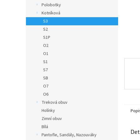
n
Polobotky
e
Kotníková
l
S3
S2
S1P
O2
O1
S1
S7
SB
O7
O6
Treková obuv
Holínky
Popi
Zimní obuv
Bílá
Det
Pantofle, Sandály, Nazouváky