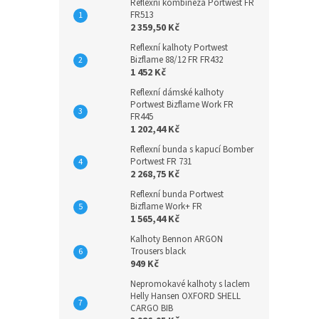
Reflexní kombinéza Portwest FR
FR513
2 359,50 Kč
Reflexní kalhoty Portwest
Bizflame 88/12 FR FR432
1 452 Kč
Reflexní dámské kalhoty
Portwest Bizflame Work FR
FR445
1 202,44 Kč
Reflexní bunda s kapucí Bomber
Portwest FR 731
2 268,75 Kč
Reflexní bunda Portwest
Bizflame Work+ FR
1 565,44 Kč
Kalhoty Bennon ARGON
Trousers black
949 Kč
Nepromokavé kalhoty s laclem
Helly Hansen OXFORD SHELL
CARGO BIB