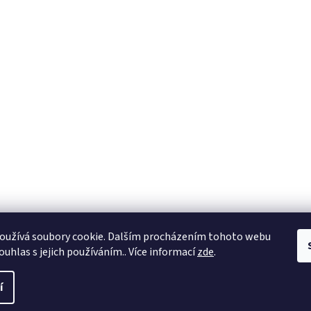
oužívá soubory cookie. Dalším procházením tohoto webu
ouhlas s jejich používáním.. Více informací
zde
.
í
 práva vyhrazena.