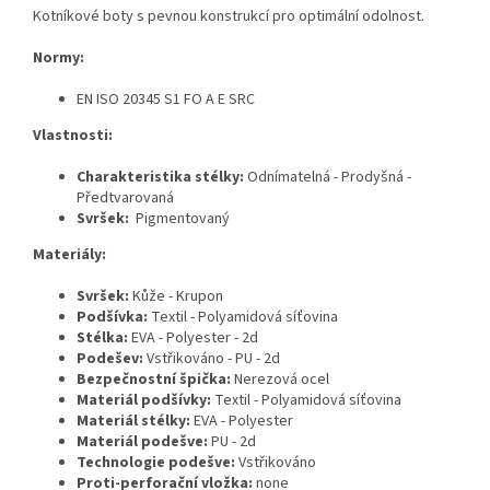
Kotníkové
boty s pevnou konstrukcí pro optimální odolnost.
Normy:
EN ISO 20345 S1 FO A E SRC
Vlastnosti:
Charakteristika stélky:
Odnímatelná - Prodyšná -
Předtvarovaná
Svršek:
Pigmentovaný
Materiály:
Svršek:
Kůže - Krupon
Podšívka:
Textil - Polyamidová síťovina
Stélka:
EVA - Polyester - 2d
Podešev:
Vstřikováno - PU - 2d
Bezpečnostní špička:
Nerezová ocel
Materiál podšívky:
Textil - Polyamidová síťovina
Materiál stélky:
EVA - Polyester
Materiál podešve:
PU - 2d
Technologie podešve:
Vstřikováno
Proti-perforační vložka:
none