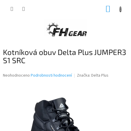
Přejít
NÁKUP
na
obsah
KOŠÍK
Kotníková obuv Delta Plus JUMPER3
S1 SRC
Průměrné
Neohodnoceno
Podrobnosti hodnocení
Značka:
Delta Plus
hodnocení
produktu
je
0,0
z
5
hvězdiček.