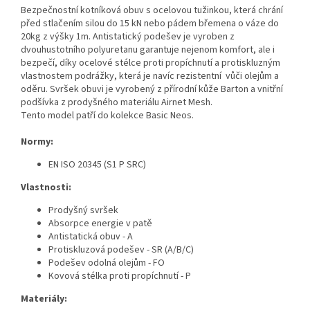
Bezpečnostní kotníková obuv s ocelovou tužinkou, která chrání
před stlačením silou do 15 kN nebo pádem břemena o váze do
20kg z výšky 1m. Antistatický podešev je vyroben z
dvouhustotního polyuretanu garantuje nejenom komfort, ale i
bezpečí, díky ocelové stélce proti propíchnutí a protiskluzným
vlastnostem podrážky, která je navíc rezistentní vůči olejům a
oděru. Svršek obuvi je vyrobený z přírodní kůže Barton a vnitřní
podšívka z prodyšného materiálu Airnet Mesh.
Tento model patří do kolekce Basic Neos.
Normy:
EN ISO 20345
(S1 P SRC)
Vlastnosti:
Prodyšný svršek
Absorpce energie v patě
Antistatická obuv - A
Protiskluzová podešev - SR (A/B/C)
Podešev odolná olejům - FO
Kovová stélka proti propíchnutí - P
Materiály: