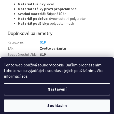
Materiál tužinky:
ocel
Materiál stélky proti propichu:
ocel
Svrchní materiál:
štípaná kůže
Materiál podešve:
dvouhustotní polyuretan
Materiál podšívky:
polyester mesh
Doplňkové parametry
Kategorie
:
S1P
EAN
:
Zvolte variantu
Bezpečnostní třída
:
S1P
Pohlaví
:
Unisex
Tento web používá soubory cookie. Dalším procházením
tohoto webu vyjadřujete souhlas s jejich používáním.. Více
Z
informací
zde
.
á
Vytvořil Shoptet
p
Nastavení
a
t
Copyright 2026
FH Gear s.r.o.- chráněná dílna
. Všechna práva
í
Souhlasím
vyhrazena.