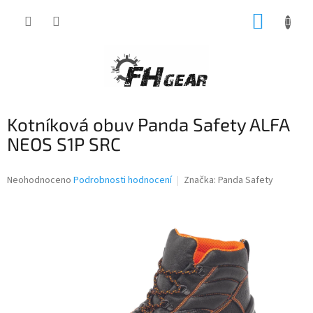
Přejít
NÁKUP
na
obsah
KOŠÍK
Kotníková obuv Panda Safety ALFA
NEOS S1P SRC
Průměrné
Neohodnoceno
Podrobnosti hodnocení
Značka:
Panda Safety
hodnocení
produktu
je
0,0
z
5
hvězdiček.