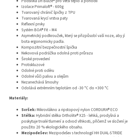
Podšívka Dri Blaze® pro větší teplo a pohodlí
Izolace Primaloft® - 600g
Tvarovaný chránič špičky z TPU
Tvarovaná krycí vrstva paty
Reflexní prvky
Systém BOA® Fit – M4
Asymetrický podkroužek, který se přizpůsobí vaší noze, aby jí
bota ergonomicky padla.
Kompozitní bezpečnostní špička
Nekovová podrážka odolná proti průrazu
Široké provedení
Protiskluzové
Odolné proti oděru
Odolné vůči palivu a olejům
Nezanechává šmouhy
Odolává extrémním teplotám od -30 °C do +300 °C
Materiály:
Svršek:
Mikrovlákno a ripstopový nylon CORDURA® ECO
Stélka:
Hybridní stélka Ortholite® X25 - lehká, prodyšná a
poskytuje trvalé tlumení a odvod vlhkosti, přičemž ve složení je
použito 20 % ekologického obsahu.
Mezipodešev:
Mezipodešev s technologií HH DUAL-STRIDE