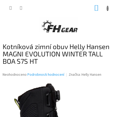
Přejít
NÁKUP
na
obsah
KOŠÍK
Kotníková zimní obuv Helly Hansen
MAGNI EVOLUTION WINTER TALL
BOA S7S HT
Průměrné
Neohodnoceno
Podrobnosti hodnocení
Značka:
Helly Hansen
hodnocení
produktu
je
0,0
z
5
hvězdiček.