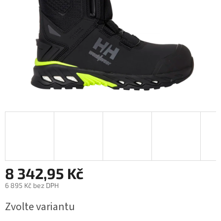
8 342,95 Kč
6 895 Kč bez DPH
Měrná
Zvolte variantu
cena: