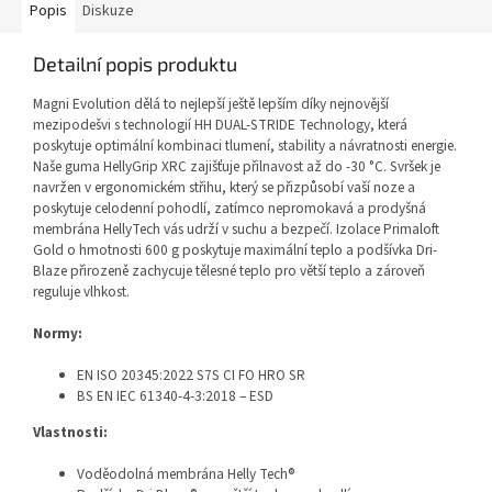
Popis
Diskuze
Detailní popis produktu
Magni Evolution dělá to nejlepší ještě lepším díky nejnovější
mezipodešvi s technologií HH DUAL-STRIDE Technology, která
poskytuje optimální kombinaci tlumení, stability a návratnosti energie.
Naše guma HellyGrip XRC zajišťuje přilnavost až do -30 °C. Svršek je
navržen v ergonomickém střihu, který se přizpůsobí vaší noze a
poskytuje celodenní pohodlí, zatímco nepromokavá a prodyšná
membrána HellyTech vás udrží v suchu a bezpečí. Izolace Primaloft
Gold o hmotnosti 600 g poskytuje maximální teplo a podšívka Dri-
Blaze přirozeně zachycuje tělesné teplo pro větší teplo a zároveň
reguluje vlhkost.
Normy:
EN ISO 20345:2022 S7S CI FO HRO SR
BS EN IEC 61340-4-3:2018 – ESD
Vlastnosti:
Voděodolná membrána Helly Tech®