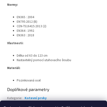
Normy:
EN365 : 2004
EN795:2012 (B)
CEN-TS16415:2013 (2)
EN364 : 1992
EN363 : 2018
Vlastnosti:
Délka od 63 do 123 cm
Nastavitelný pomocí utahovacího šroubu
Materiál:
Pozinkovaná ocel
Doplňkové parametry
Kategorie
:
Kotevní prvky
EAN
:
3295249182267