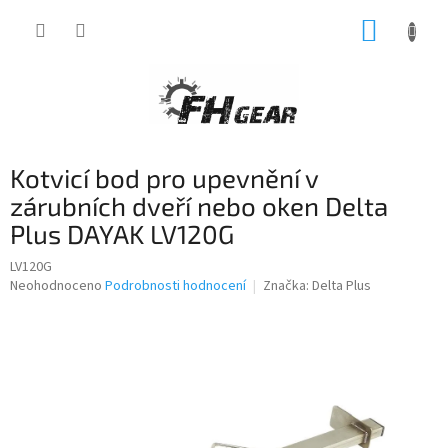
Přejít
NÁKUP
na
obsah
KOŠÍK
Kotvicí bod pro upevnění v
zárubních dveří nebo oken Delta
Plus DAYAK LV120G
LV120G
Průměrné
Neohodnoceno
Podrobnosti hodnocení
Značka:
Delta Plus
hodnocení
produktu
je
0,0
z
5
hvězdiček.