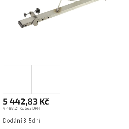
5 442,83 Kč
4 498,21 Kč bez DPH
Měrná
Dodání 3-5dní
cena: