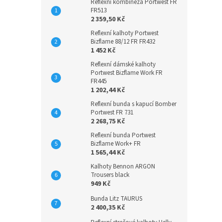
Reflexní kombinéza Portwest FR
FR513
2 359,50 Kč
Reflexní kalhoty Portwest
Bizflame 88/12 FR FR432
1 452 Kč
Reflexní dámské kalhoty
Portwest Bizflame Work FR
FR445
1 202,44 Kč
Reflexní bunda s kapucí Bomber
Portwest FR 731
2 268,75 Kč
Reflexní bunda Portwest
Bizflame Work+ FR
1 565,44 Kč
Kalhoty Bennon ARGON
Trousers black
949 Kč
Bunda Litz TAURUS
2 400,35 Kč