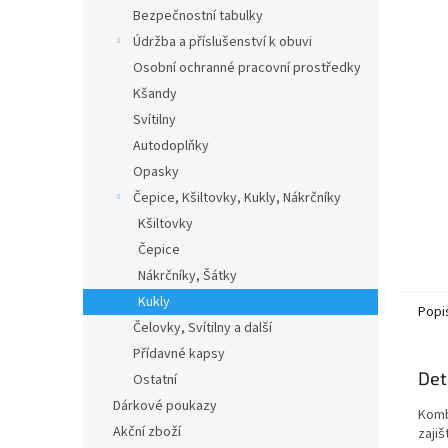
n
Bezpečnostní tabulky
e
Údržba a příslušenství k obuvi
l
Osobní ochranné pracovní prostředky
Kšandy
Svítilny
Autodoplňky
Opasky
Čepice, Kšiltovky, Kukly, Nákrčníky
Kšiltovky
Čepice
Nákrčníky, Šátky
Kukly
Popi
Čelovky, Svítilny a další
Přídavné kapsy
Det
Ostatní
Dárkové poukazy
Komb
Akční zboží
zajiš