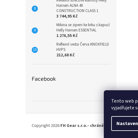
Reflexní strečové kalhoty Helly
Hansen ALNA 4X
CONSTRUCTION CLASS 1
3 744,95 Kč
Mikina se zipem ke krku s kapucí
Helly Hansen ESSENTIAL
1 276,55 Kč
Reflexní vesta Červa KNOXFIELD
HVPS
212,68 Kč
Facebook
Tento web p
vyjadřujete s
Z
á
Nastaven
Copyright 2026
FH Gear s.r.o.- chráněná dílna
. Všechna
p
a