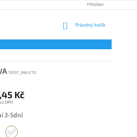
Přihlášení
NÁKUPNÍ
Prázdný košík
KOŠÍK
VA
79707_990-STD
,45 Kč
ez DPH
í 3-5dní