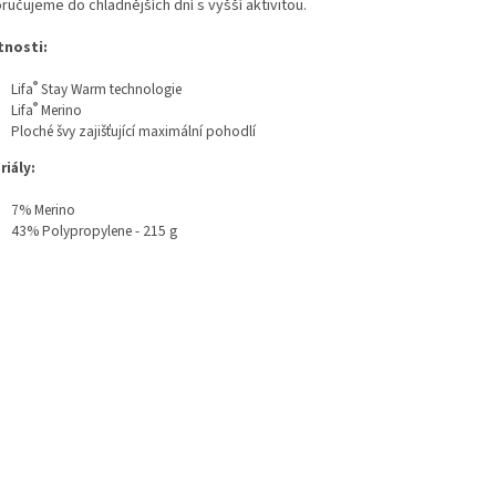
ručujeme do chladnějších dní s vyšší aktivitou.
tnosti:
®
Lifa
Stay Warm technologie
®
Lifa
Merino
Ploché švy zajišťující maximální pohodlí
riály:
7% Merino
43% Polypropylene - 215 g