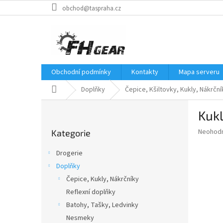
Přejít
obchod@taspraha.cz
na
obsah
Obchodní podmínky
Kontakty
Mapa serveru
Domů
Doplňky
Čepice, Kšiltovky, Kukly, Nákrční
P
Kuk
o
Přeskočit
s
Průměr
Neohod
Kategorie
kategorie
t
hodnoce
r
produkt
Drogerie
a
je
Doplňky
0,0
n
z
Čepice, Kukly, Nákrčníky
n
5
í
Reflexní doplňky
hvězdič
p
Batohy, Tašky, Ledvinky
a
Nesmeky