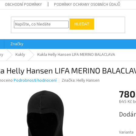
OBCHODNÍ PODMÍNKY
PODMÍNKY OCHRANY OSOBNÍCH ÚDAJŮ
HLEDAT
Značky
ky
Kukly
Kukla Helly Hansen LIFA MERINO BALACLAVA
la Helly Hansen LIFA MERINO BALACLA
né
noceno
Podrobnosti hodnocení
Značka:
Helly Hansen
ní
780
u
645 Kč b
Měrná
Dodán
cena:
ek.
Varianta