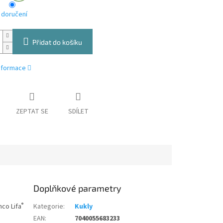
 doručení
Přidat do košíku
informace
ZEPTAT SE
SDÍLET
Doplňkové parametry
®
mco Lifa
Kategorie
:
Kukly
EAN
:
7040055683233