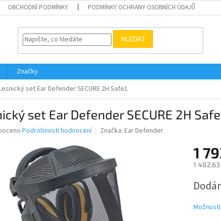
OBCHODNÍ PODMÍNKY
PODMÍNKY OCHRANY OSOBNÍCH ÚDAJŮ
HLEDAT
Značky
Lesnický set Ear Defender SECURE 2H Safe1
ický set Ear Defender SECURE 2H Safe
né
noceno
Podrobnosti hodnocení
Značka:
Ear Defender
ní
1 79
u
1 482,63
Měrná
Dodán
cena:
ek.
Možnosti