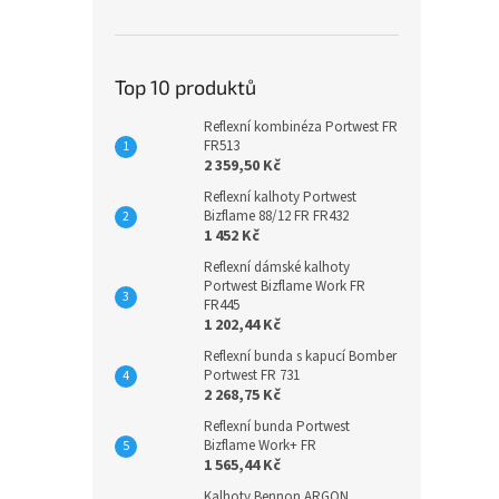
Top 10 produktů
Reflexní kombinéza Portwest FR
FR513
2 359,50 Kč
Reflexní kalhoty Portwest
Bizflame 88/12 FR FR432
1 452 Kč
Reflexní dámské kalhoty
Portwest Bizflame Work FR
FR445
1 202,44 Kč
Reflexní bunda s kapucí Bomber
Portwest FR 731
2 268,75 Kč
Reflexní bunda Portwest
Bizflame Work+ FR
1 565,44 Kč
Kalhoty Bennon ARGON