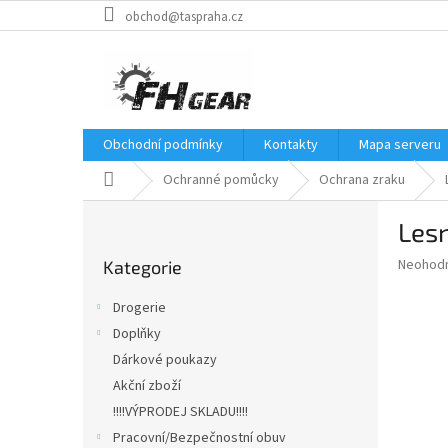
Přejít
obchod@taspraha.cz
na
obsah
Obchodní podmínky
Kontakty
Mapa serveru
Domů
Ochranné pomůcky
Ochrana zraku
P
Lesn
o
Přeskočit
s
Průměr
Neohod
Kategorie
kategorie
t
hodnoce
r
produkt
Drogerie
a
je
Doplňky
0,0
n
z
Dárkové poukazy
n
5
í
Akční zboží
hvězdič
p
!!!!VÝPRODEJ SKLADU!!!!
a
Pracovní/Bezpečnostní obuv