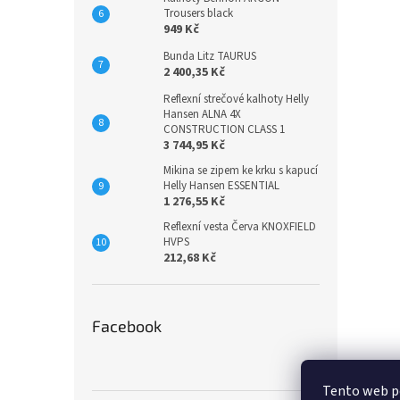
Trousers black
949 Kč
Bunda Litz TAURUS
2 400,35 Kč
Reflexní strečové kalhoty Helly
Hansen ALNA 4X
CONSTRUCTION CLASS 1
3 744,95 Kč
Mikina se zipem ke krku s kapucí
Helly Hansen ESSENTIAL
1 276,55 Kč
Reflexní vesta Červa KNOXFIELD
HVPS
212,68 Kč
Facebook
Tento web p