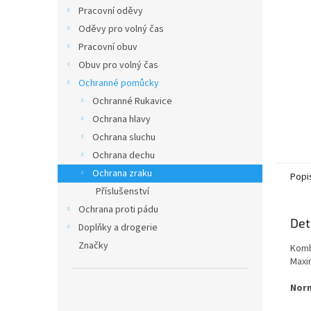
n
Pracovní oděvy
e
Oděvy pro volný čas
l
Pracovní obuv
Obuv pro volný čas
Ochranné pomůcky
Ochranné Rukavice
Ochrana hlavy
Ochrana sluchu
Ochrana dechu
Ochrana zraku
Popi
Příslušenství
Ochrana proti pádu
Det
Doplňky a drogerie
Značky
Komb
Maxi
Nor