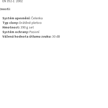
EN 352-1: 2002
tnosti:
Systém upevnění:
Čelenka
Typ clony:
Drátěné pletivo
Hmotnost:
390 g set
Systém ochrany:
Pasivní
Vážená hodnota útlumu zvuku:
30 dB