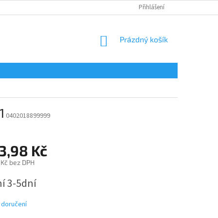
Přihlášení
NÁKUPNÍ
Prázdný košík
KOŠÍK
1
0402018899999
3,98 Kč
 Kč bez DPH
í 3-5dní
 doručení