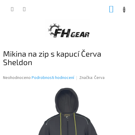
Přejít
NÁKUP
na
obsah
KOŠÍK
Mikina na zip s kapucí Červa
Sheldon
Průměrné
Neohodnoceno
Podrobnosti hodnocení
Značka:
Červa
hodnocení
produktu
je
0,0
z
5
hvězdiček.