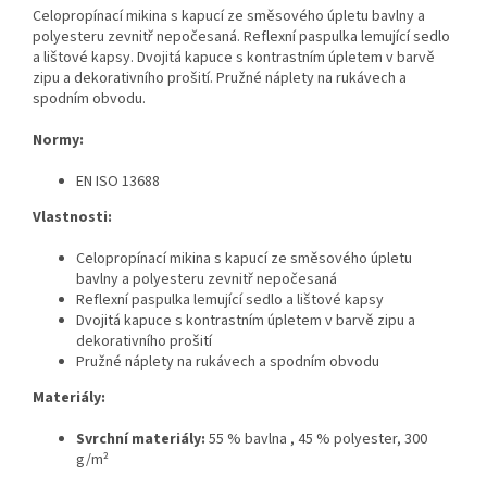
Celopropínací mikina s kapucí ze směsového úpletu bavlny a
polyesteru zevnitř nepočesaná. Reflexní paspulka lemující sedlo
a lištové kapsy. Dvojitá kapuce s kontrastním úpletem v barvě
zipu a dekorativního prošití. Pružné náplety na rukávech a
spodním obvodu.
Normy:
EN ISO 13688
Vlastnosti:
Celopropínací mikina s kapucí ze směsového úpletu
bavlny a polyesteru zevnitř nepočesaná
Reflexní paspulka lemující sedlo a lištové kapsy
Dvojitá kapuce s kontrastním úpletem v barvě zipu a
dekorativního prošití
Pružné náplety na rukávech a spodním obvodu
Materiály:
Svrchní materiály:
55 % bavlna
,
45 % polyester, 300
g/m²