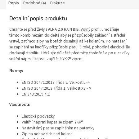
Popis
Podobné (4)
Diskuze
Detailní popis produktu
Chraňte se před živly s ALNA 2.0 RAIN BIB. Volný profil umožňuje
těmto kombinézám do deště aby se přizpůsobily základní a střední
vrstvě, zatímco zipy na botách dosahují až ke kolenům. Po natažení
se zapínání na knoflíky přizpůsobí pasu. Široké, pohodlné elastické šle
dodávají stabilitu. Udržujte důležité předměty chráněné a po ruce díky
vnitřní náprsní kapse, zajištěné YKK® zipem.
Normy:
EN ISO 20471:2013 Třída 2: Velikost L ->
EN ISO 2047:2013 Třída 1: Velikost XS - M
EN 343:2019 4,1
Vlastnosti:
Elastické podvazky
Vnitřní náprsní kapsa se zipem YKK®
Nastavitelný pas se zapínáním na patentky
Zip na nohavicích nad kolena