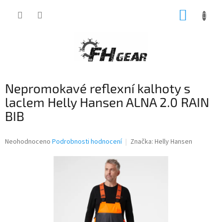
Přejít
NÁKUP
na
obsah
KOŠÍK
Nepromokavé reflexní kalhoty s
laclem Helly Hansen ALNA 2.0 RAIN
BIB
Průměrné
Neohodnoceno
Podrobnosti hodnocení
Značka:
Helly Hansen
hodnocení
produktu
je
0,0
z
5
hvězdiček.