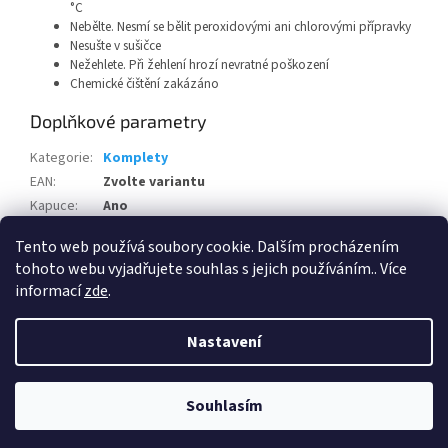
°C
Nebělte. Nesmí se bělit peroxidovými ani chlorovými přípravky
Nesušte v sušičce
Nežehlete. Při žehlení hrozí nevratné poškození
Chemické čištění zakázáno
Doplňkové parametry
Kategorie
:
Komplety
EAN
:
Zvolte variantu
Kapuce
:
Ano
Pohlaví
:
Unisex
Tento web používá soubory cookie. Dalším procházením
tohoto webu vyjadřujete souhlas s jejich používáním.. Více
Z
informací
zde
.
á
Vytvořil Shoptet
p
Nastavení
a
t
Copyright 2026
FH Gear s.r.o.- chráněná dílna
. Všechna práva
í
Souhlasím
vyhrazena.