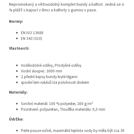
Nepromokavý a větruodolný komplet bundy a kalhot. Jedná se o
¾ plášť s kapucí v límci a kalhoty s gumou v pase.
Normy:
EN ISO 13688
EN 343 (31X)
Vlastnosti:
Voděodolné oděvy, Prodyšné oděvy
Vodní sloupec: 3000 mm
2 přední kapsy bundy kryté légami
spodní lem rukávů lze polohovat drukem
Materiály:
Svrchní materiál:
100 % polyester, 200 g/m²
Povrstvení: polyuretan, Tloušťka materiálu: 0,5 mm
Údržba:
Perte pouze ručně, maximální teplota vody by měla být cca 30