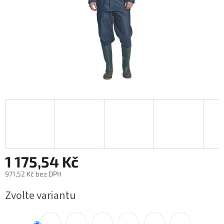
1 175,54 Kč
971,52 Kč bez DPH
Měrná
Zvolte variantu
cena: