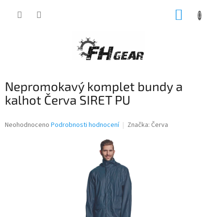
Přejít
NÁKUP
na
obsah
KOŠÍK
Nepromokavý komplet bundy a
kalhot Červa SIRET PU
Průměrné
Neohodnoceno
Podrobnosti hodnocení
Značka:
Červa
hodnocení
produktu
je
0,0
z
5
hvězdiček.