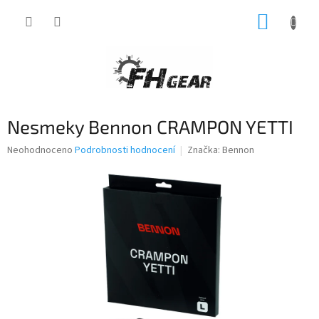
Přejít
NÁKUP
na
obsah
KOŠÍK
Nesmeky Bennon CRAMPON YETTI
Průměrné
Neohodnoceno
Podrobnosti hodnocení
Značka:
Bennon
hodnocení
produktu
je
0,0
z
5
hvězdiček.