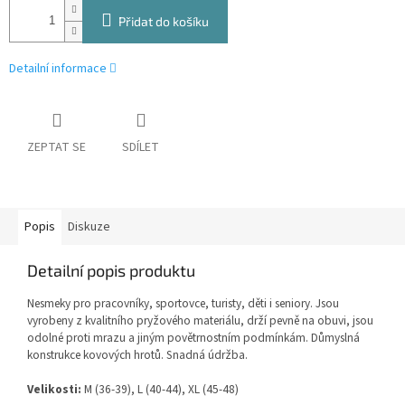
Přidat do košíku
Detailní informace
ZEPTAT SE
SDÍLET
Popis
Diskuze
Detailní popis produktu
Nesmeky pro pracovníky, sportovce, turisty, děti i seniory. Jsou
vyrobeny z kvalitního pryžového materiálu, drží pevně na obuvi, jsou
odolné proti mrazu a jiným povětrnostním podmínkám. Důmyslná
konstrukce kovových hrotů. Snadná údržba.
Velikosti:
M (36-39), L (40-44), XL (45-48)