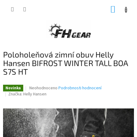
Přejít
NÁKUP
na
obsah
KOŠÍK
Poloholeňová zimní obuv Helly
Hansen BIFROST WINTER TALL BOA
S7S HT
Průměrné
Neohodnoceno
Podrobnosti hodnocení
Novinka
hodnocení
Značka:
Helly Hansen
produktu
je
0,0
z
5
hvězdiček.