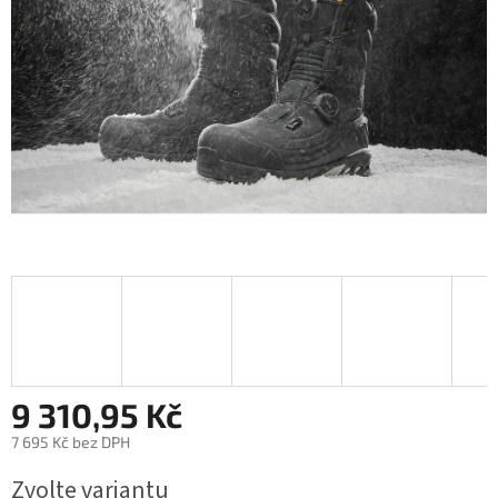
9 310,95 Kč
7 695 Kč bez DPH
Měrná
Zvolte variantu
cena: