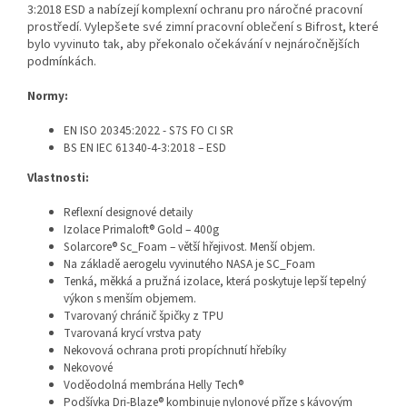
3:2018 ESD a nabízejí komplexní ochranu pro náročné pracovní
prostředí. Vylepšete své zimní pracovní oblečení s Bifrost, které
bylo vyvinuto tak, aby překonalo očekávání v nejnáročnějších
podmínkách.
Normy:
EN ISO 20345:2022 - S7S FO CI SR
BS EN IEC 61340-4-3:2018 – ESD
Vlastnosti:
Reflexní designové detaily
Izolace Primaloft® Gold – 400g
Solarcore® Sc_Foam – větší hřejivost. Menší objem.
Na základě aerogelu vyvinutého NASA je SC_Foam
Tenká, měkká a pružná izolace, která poskytuje lepší tepelný
výkon s menším objemem.
Tvarovaný chránič špičky z TPU
Tvarovaná krycí vrstva paty
Nekovová ochrana proti propíchnutí hřebíky
Nekovové
Voděodolná membrána Helly Tech®
Podšívka Dri-Blaze® kombinuje nylonové příze s kávovým