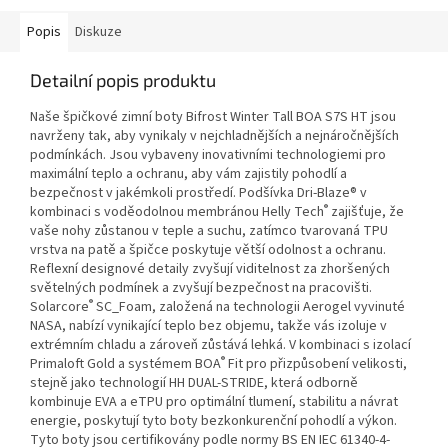
Popis
Diskuze
Detailní popis produktu
Naše špičkové zimní boty Bifrost Winter Tall BOA S7S HT jsou
navrženy tak, aby vynikaly v nejchladnějších a nejnáročnějších
podmínkách. Jsou vybaveny inovativními technologiemi pro
maximální teplo a ochranu, aby vám zajistily pohodlí a
bezpečnost v jakémkoli prostředí. Podšívka Dri-Blaze® v
®
kombinaci s voděodolnou membránou Helly Tech
zajišťuje, že
vaše nohy zůstanou v teple a suchu, zatímco tvarovaná TPU
vrstva na patě a špičce poskytuje větší odolnost a ochranu.
Reflexní designové detaily zvyšují viditelnost za zhoršených
světelných podmínek a zvyšují bezpečnost na pracovišti.
®
Solarcore
SC_Foam, založená na technologii Aerogel vyvinuté
NASA, nabízí vynikající teplo bez objemu, takže vás izoluje v
extrémním chladu a zároveň zůstává lehká. V kombinaci s izolací
®
Primaloft Gold a systémem BOA
Fit pro přizpůsobení velikosti,
stejně jako technologií HH DUAL-STRIDE, která odborně
kombinuje EVA a eTPU pro optimální tlumení, stabilitu a návrat
energie, poskytují tyto boty bezkonkurenční pohodlí a výkon.
Tyto boty jsou certifikovány podle normy BS EN IEC 61340-4-