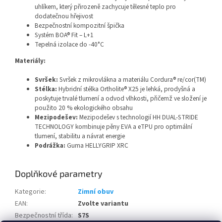
uhlíkem, který přirozeně zachycuje tělesné teplo pro
dodatečnou hřejivost
Bezpečnostní kompozitní špička
Systém BOA® Fit – L+1
Tepelná izolace do -40°C
Materiály:
Svršek:
Svršek z mikrovlákna a materiálu Cordura® re/cor(TM)
Stélka:
Hybridní stélka Ortholite® X25 je lehká, prodyšná a
poskytuje trvalé tlumení a odvod vlhkosti, přičemž ve složení je
použito 20 % ekologického obsahu
Mezipodešev:
Mezipodešev s technologií HH DUAL-STRIDE
TECHNOLOGY kombinuje pěny EVA a eTPU pro optimální
tlumení, stabilitu a návrat energie
Podrážka:
Guma HELLYGRIP XRC
Doplňkové parametry
Kategorie
:
Zimní obuv
EAN
:
Zvolte variantu
Bezpečnostní třída
:
S7S