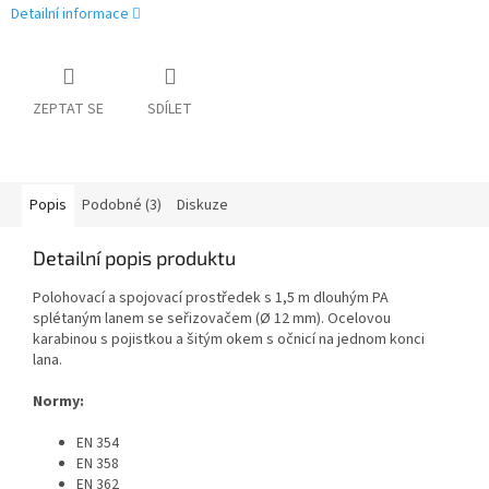
Detailní informace
ZEPTAT SE
SDÍLET
Popis
Podobné (3)
Diskuze
Detailní popis produktu
Polohovací a spojovací prostředek s
1,5 m dlouhým PA
splétaným lanem se seřizovačem (Ø 12 mm). Ocelovou
karabinou s pojistkou a šitým okem s očnicí na jednom konci
lana.
Normy:
EN 354
EN 358
EN 362