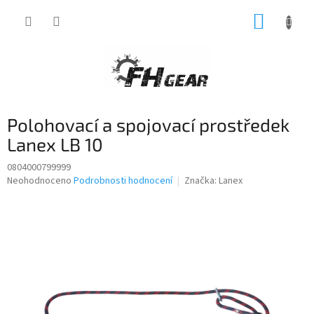
Přejít
NÁKUP
na
obsah
KOŠÍK
Polohovací a spojovací prostředek
Lanex LB 10
0804000799999
Průměrné
Neohodnoceno
Podrobnosti hodnocení
Značka:
Lanex
hodnocení
produktu
je
0,0
z
5
hvězdiček.