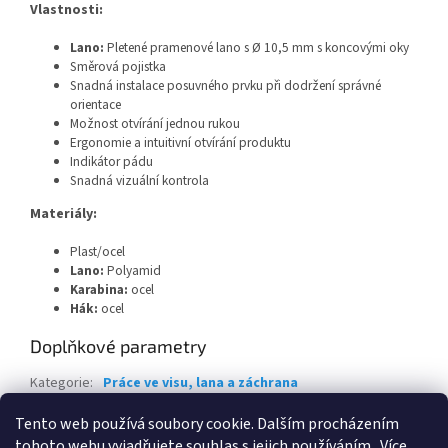
Vlastnosti:
Lano:
Pletené pramenové lano s Ø 10,5 mm s koncovými oky
Směrová pojistka
Snadná instalace posuvného prvku při dodržení správné
orientace
Možnost otvírání jednou rukou
Ergonomie a intuitivní otvírání produktu
Indikátor pádu
Snadná vizuální kontrola
Materiály:
Plast/ocel
Lano:
Polyamid
Karabina:
ocel
Hák:
ocel
Doplňkové parametry
Kategorie
:
Práce ve visu, lana a záchrana
EAN
:
3660348005166
Tento web používá soubory cookie. Dalším procházením
tohoto webu vyjadřujete souhlas s jejich používáním.. Více