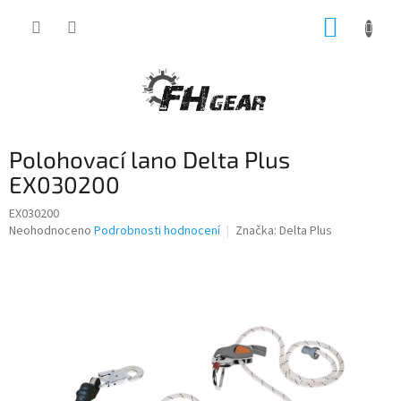
Přejít
NÁKUP
na
obsah
KOŠÍK
Polohovací lano Delta Plus
EX030200
EX030200
Průměrné
Neohodnoceno
Podrobnosti hodnocení
Značka:
Delta Plus
hodnocení
produktu
je
0,0
z
5
hvězdiček.