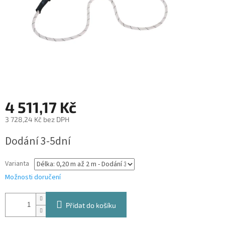
4 511,17 Kč
3 728,24 Kč bez DPH
Měrná
Dodání 3-5dní
cena:
Varianta
Možnosti doručení
Přidat do košíku