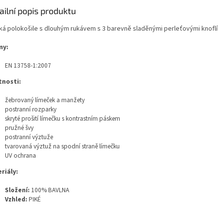
ailní popis produktu
ká polokošile s dlouhým rukávem s 3 barevně sladěnými perleťovými knofl
my:
EN 13758-1:2007
tnosti:
žebrovaný límeček a manžety
postranní rozparky
skryté prošití límečku s kontrastním páskem
pružné švy
postranní výztuže
tvarovaná výztuž na spodní straně límečku
UV ochrana
riály:
Složení:
100% BAVLNA
Vzhled:
PIKÉ