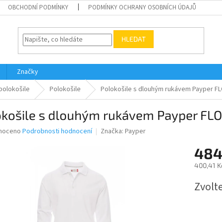
OBCHODNÍ PODMÍNKY
PODMÍNKY OCHRANY OSOBNÍCH ÚDAJŮ
HLEDAT
Značky
 polokošile
Polokošile
Polokošile s dlouhým rukávem Payper F
okošile s dlouhým rukávem Payper F
né
noceno
Podrobnosti hodnocení
Značka:
Payper
ní
484
u
400,41 K
Měrná
Zvolt
cena:
ek.