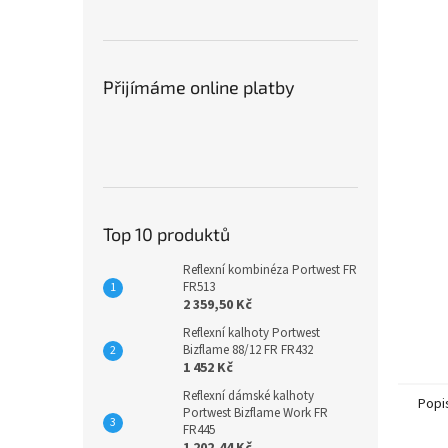
Přijímáme online platby
Top 10 produktů
Reflexní kombinéza Portwest FR
FR513
2 359,50 Kč
Reflexní kalhoty Portwest
Bizflame 88/12 FR FR432
1 452 Kč
Reflexní dámské kalhoty
Popi
Portwest Bizflame Work FR
FR445
1 202,44 Kč