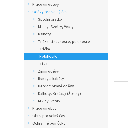
n
Pracovní oděvy
e
Oděvy pro volný čas
l
Spodní prádlo
Mikiny, Svetry, Vesty
Kalhoty
Trička, tílka, košile, polokošile
Trička
Polokošile
Tílka
Zimní oděvy
Bundy a kabáty
Nepromokavé oděvy
Kalhoty, Kraťasy (Šortky)
Mikiny, Vesty
Pracovní obuv
Obuv pro volný čas
Ochranné pomůcky