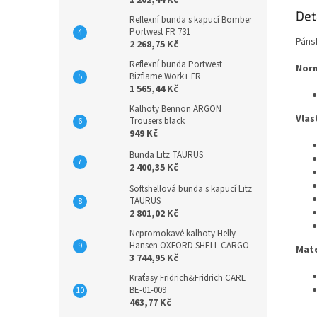
Det
Reflexní bunda s kapucí Bomber
Portwest FR 731
Páns
2 268,75 Kč
Reflexní bunda Portwest
Nor
Bizflame Work+ FR
1 565,44 Kč
Kalhoty Bennon ARGON
Vlas
Trousers black
949 Kč
Bunda Litz TAURUS
2 400,35 Kč
Softshellová bunda s kapucí Litz
TAURUS
2 801,02 Kč
Nepromokavé kalhoty Helly
Hansen OXFORD SHELL CARGO
Mate
3 744,95 Kč
Kraťasy Fridrich&Fridrich CARL
BE-01-009
463,77 Kč