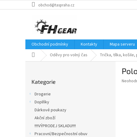
Přejít
obchod@taspraha.cz
na
obsah
Obchodní podmínky
Kontakty
Mapa serveru
Domů
Oděvy pro volný čas
Trička, tílka, košile,
P
Pol
o
Přeskočit
s
Průměr
Neohod
Kategorie
kategorie
t
hodnoce
r
produkt
Drogerie
a
je
Doplňky
0,0
n
z
Dárkové poukazy
n
5
í
Akční zboží
hvězdič
p
!!!!VÝPRODEJ SKLADU!!!!
a
Pracovní/Bezpečnostní obuv