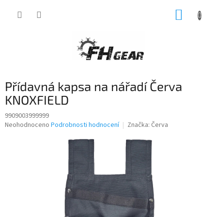
Přejít
NÁKUP
na
obsah
KOŠÍK
Přídavná kapsa na nářadí Červa
KNOXFIELD
9909003999999
Průměrné
Neohodnoceno
Podrobnosti hodnocení
Značka:
Červa
hodnocení
produktu
je
0,0
z
5
hvězdiček.