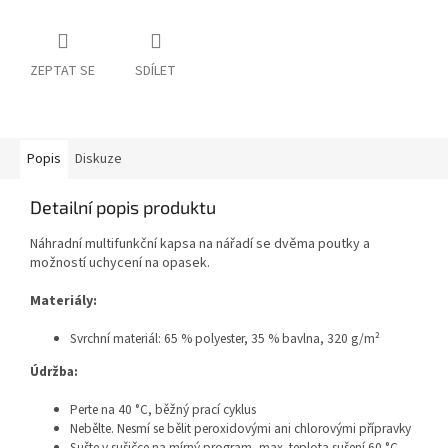
ZEPTAT SE
SDÍLET
Popis
Diskuze
Detailní popis produktu
Náhradní multifunkční kapsa na nářadí se dvěma poutky a
možností uchycení na opasek.
Materiály:
Svrchní materiál:
65 % polyester,
35 % bavlna, 320 g/m²
Údržba:
Perte na 40 °C, běžný prací cyklus
Nebělte. Nesmí se bělit peroxidovými ani chlorovými přípravky
Sušte v sušičce na mírný program, max. teplota sušení 60 °C