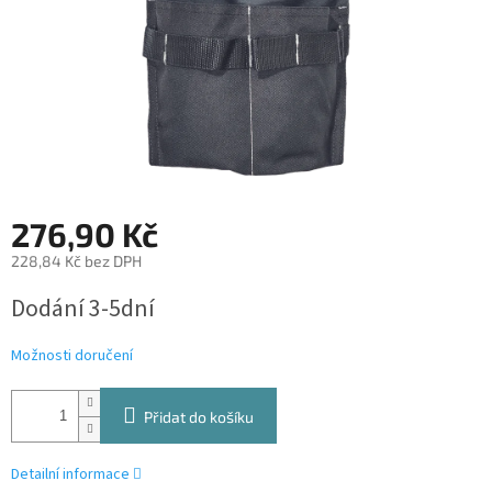
276,90 Kč
228,84 Kč bez DPH
Měrná
Dodání 3-5dní
cena:
Možnosti doručení
Přidat do košíku
Detailní informace