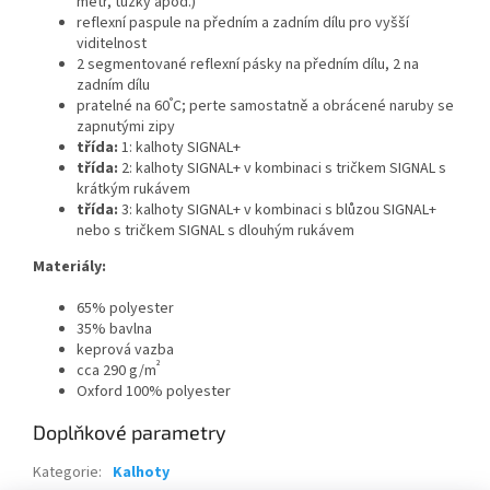
metr, tužky apod.)
reflexní paspule na předním a zadním dílu pro vyšší
viditelnost
2 segmentované reflexní pásky na předním dílu, 2 na
zadním dílu
°
pratelné na 60
C; perte samostatně a obrácené naruby se
zapnutými zipy
třída:
1: kalhoty SIGNAL+
třída:
2: kalhoty SIGNAL+ v kombinaci s tričkem SIGNAL s
krátkým rukávem
třída:
3: kalhoty SIGNAL+ v kombinaci s blůzou SIGNAL+
nebo s tričkem SIGNAL s dlouhým rukávem
Materiály:
65% polyester
35% bavlna
keprová vazba
²
cca 290 g/m
Oxford 100% polyester
Doplňkové parametry
Kategorie
:
Kalhoty