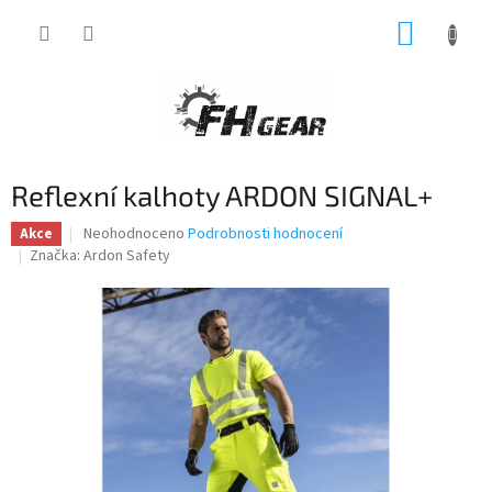
Přejít
NÁKUP
na
obsah
KOŠÍK
Reflexní kalhoty ARDON SIGNAL+
Průměrné
Neohodnoceno
Podrobnosti hodnocení
Akce
hodnocení
Značka:
Ardon Safety
produktu
je
0,0
z
5
hvězdiček.