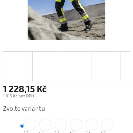
1 228,15 Kč
1 015 Kč bez DPH
Měrná
Zvolte variantu
cena: