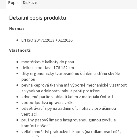
Popis
Diskuze
Detailní popis produktu
Norma:
EN ISO 20471:2013 + A1:2016
Vlastnosti:
montérkové kalhoty do pasu
délka na postavu 176-182 cm
díky ergonomicky tvarovanému štíhlému střihu skvěle
padnou
pevná keprová tkanina má výborné mechanické vlastnosti
a vysokou odolnost v tahu a proti protržení
zdvojené partie v oblasti kolen z materiálu Oxford
vodoodpudivá úprava svršku
odvětrávací zipy na zadním dílu nohavic pro účinnou
ventilaci
pružný pasový límec s integrovanou gumou zvyšuje
komfort nošení
velké množství praktických kapes (na odlamovací nůž,