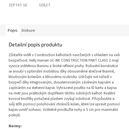
ZEPTAT SE
SDÍLET
Popis
Diskuze
Detailní popis produktu
Zůstaňte vidět v Construction kalhotách navržených s ohledem na vaši
bezpečnost. Helly Hansen UC-ME CONSTRUCTION PANT CLASS 2 mají
vysoce viditelnou tkaninu a široké reflexní pruhy. Robustní konstrukce
se snoubí s optimální mobilitou díky obousměrné strečové tkanině,
kloubovým kolenům a klínovému rozkroku. Udržujte své nářadí v
bezpečí díky integrovaným, dvoulemovaným závěsným kapsám a
zapínáním na stehenní kapse. Vyhrazené poutko na ID kartu a kapsa
na metr jsou praktickým doplňkem těchto odolných kalhot. Kvalitní
kovové knoflíky potažené plastem zvyšují odolnost. Přizpůsobte si
svůj střih pomocí polohování chráničů kolen, které lze upravit pomocí
kapes uvnitř nohavic. Volitelně prodlužte nohy o 5 cm pro maximální
pokrytí.
Normy: