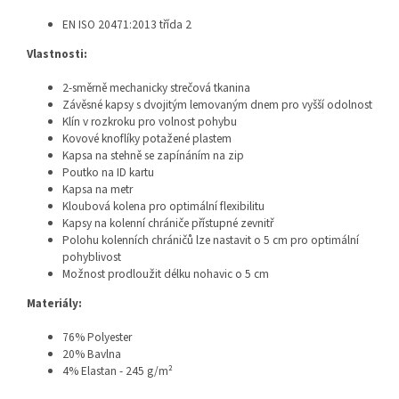
EN ISO 20471:2013 třída 2
Vlastnosti:
2-směrně mechanicky strečová tkanina
Závěsné kapsy s dvojitým lemovaným dnem pro vyšší odolnost
Klín v rozkroku pro volnost pohybu
Kovové knoflíky potažené plastem
Kapsa na stehně se zapínáním na zip
Poutko na ID kartu
Kapsa na metr
Kloubová kolena pro optimální flexibilitu
Kapsy na kolenní chrániče přístupné zevnitř
Polohu kolenních chráničů lze nastavit o 5 cm pro optimální
pohyblivost
Možnost prodloužit délku nohavic o 5 cm
Materiály:
76% Polyester
20% Bavlna
4% Elastan - 245 g/m²