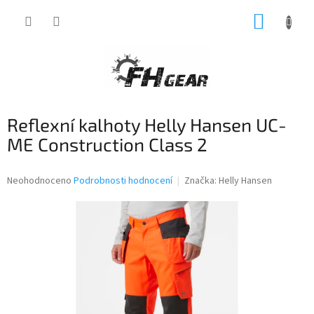
Přejít
NÁKUP
na
obsah
KOŠÍK
Reflexní kalhoty Helly Hansen UC-
ME Construction Class 2
Průměrné
Neohodnoceno
Podrobnosti hodnocení
Značka:
Helly Hansen
hodnocení
produktu
je
0,0
z
5
hvězdiček.