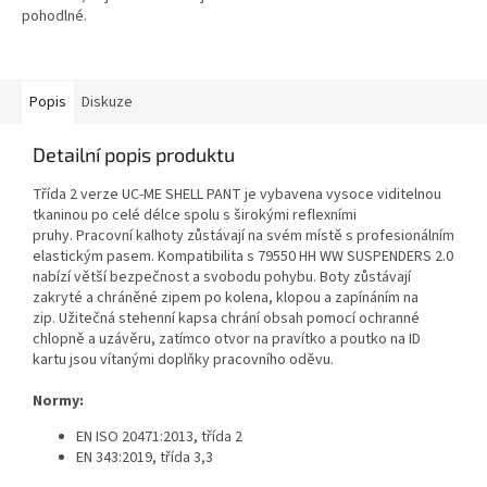
pohodlné.
Popis
Diskuze
Detailní popis produktu
Třída 2 verze UC-ME SHELL PANT je vybavena vysoce viditelnou
tkaninou po celé délce spolu s širokými reflexními
pruhy.
Pracovní kalhoty zůstávají na svém místě s profesionálním
elastickým pasem.
Kompatibilita s 79550 HH WW SUSPENDERS 2.0
nabízí větší bezpečnost a svobodu pohybu.
Boty zůstávají
zakryté a chráněné zipem po kolena, klopou a zapínáním na
zip.
Užitečná stehenní kapsa chrání obsah pomocí ochranné
chlopně a uzávěru, zatímco otvor na pravítko a poutko na ID
kartu jsou vítanými doplňky pracovního oděvu.
Normy:
EN ISO 20471:2013, třída 2
EN 343:2019, třída 3,3