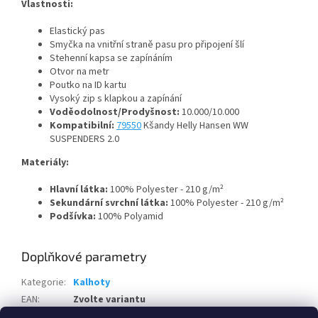
Vlastnosti:
Elastický pas
Smyčka na vnitřní straně pasu pro připojení šlí
Stehenní kapsa se zapínáním
Otvor na metr
Poutko na ID kartu
Vysoký zip s klapkou a zapínání
Voděodolnost/Prodyšnost:
10.000/10.000
Kompatibilní:
79550
Kšandy Helly Hansen WW
SUSPENDERS 2.0
Materiály:
Hlavní látka:
100% Polyester - 210 g/m²
Sekundární svrchní látka:
100% Polyester - 210 g/m²
Podšívka:
100% Polyamid
Doplňkové parametry
Kategorie
:
Kalhoty
EAN
:
Zvolte variantu
Pohlaví
:
Pánské