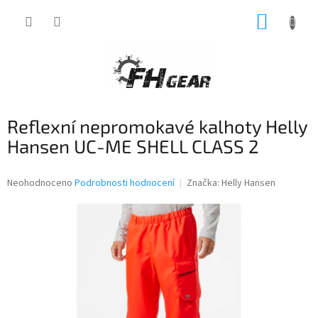
Přejít
NÁKUP
na
obsah
KOŠÍK
Reflexní nepromokavé kalhoty Helly
Hansen UC-ME SHELL CLASS 2
Průměrné
Neohodnoceno
Podrobnosti hodnocení
Značka:
Helly Hansen
hodnocení
produktu
je
0,0
z
5
hvězdiček.