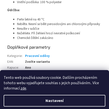
Vnitřní podšívka:
100 % polyester
Údržba:
Perte šetrně na 40 °C
Nebělte. Nesmí se bělit peroxidovými ani chlorovými přípravky
Nesušte v sušičce
Nežehlete. Při žehlení hrozí nevratné poškození
Chemické čištění zakázáno
Doplňkové parametry
Kategorie
:
Pracovní oděvy
EAN
:
Zvolte variantu
Kapuce
:
Ano
Pohlaví
:
Pánské
Tento web používá soubory cookie. Dalším procházením
tohoto webu vyjadřujete souhlas s jejich používáním.. Více
Z
informací
zde
.
á
Vytvořil Shoptet
p
Nastavení
a