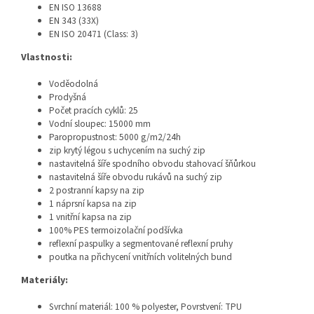
EN ISO 13688
EN 343 (33X)
EN ISO 20471 (Class: 3)
Vlastnosti:
Voděodolná
Prodyšná
Počet pracích cyklů: 25
Vodní sloupec: 15000 mm
Paropropustnost: 5000 g/m2/24h
zip krytý légou s uchycením na suchý zip
nastavitelná šíře spodního obvodu stahovací šňůrkou
nastavitelná šíře obvodu rukávů na suchý zip
2 postranní kapsy na zip
1 náprsní kapsa na zip
1 vnitřní kapsa na zip
100% PES termoizolační podšívka
reflexní paspulky a segmentované reflexní pruhy
poutka na přichycení vnitřních volitelných bund
Materiály:
Svrchní materiál:
100 % polyester, Povrstvení: TPU