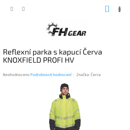
Přejít
NÁKUP
na
obsah
KOŠÍK
Reflexní parka s kapucí Červa
KNOXFIELD PROFI HV
Průměrné
Neohodnoceno
Podrobnosti hodnocení
Značka:
Červa
hodnocení
produktu
je
0,0
z
5
hvězdiček.