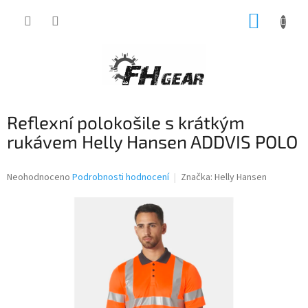
Přejít
NÁKUP
na
obsah
KOŠÍK
Reflexní polokošile s krátkým
rukávem Helly Hansen ADDVIS POLO
Průměrné
Neohodnoceno
Podrobnosti hodnocení
Značka:
Helly Hansen
hodnocení
produktu
je
0,0
z
5
hvězdiček.