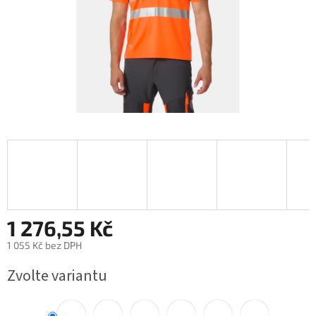
1 276,55 Kč
1 055 Kč bez DPH
Měrná
Zvolte variantu
cena: