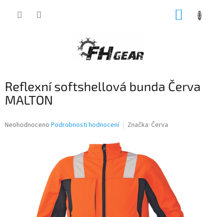
Přejít
NÁKUP
na
obsah
KOŠÍK
Reflexní softshellová bunda Červa
MALTON
Průměrné
Neohodnoceno
Podrobnosti hodnocení
Značka:
Červa
hodnocení
produktu
je
0,0
z
5
hvězdiček.