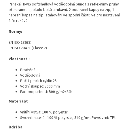
Pánská HI-VIS softshellová voděodolná bunda s reflexnímy pruhy
přes ramena, okolo boků a rukávů. 2 postranní kapsy na zip, 1
náprsní kapsa na zip; stahování ve spodní části; velcro nastavení
šíře rukávů.
Normy:
EN ISO 13688
EN ISO 20471 (Class: 2)
Vlastnosti:
Prodyšná
Voděodolná
Počet pracích cyklů: 25
Vodní sloupec: 8000 mm
Paropropustnost: 500 g/m2/24h
Materiály:
Vnitřní vrstva: 100 % polyester
Svrchní materiál: 100 % polyester, 310 g/m², Povrstvení: TPU
Údržba: