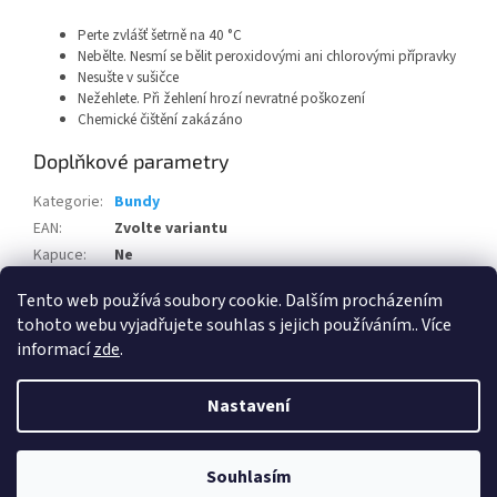
Perte zvlášť šetrně na 40 °C
Nebělte. Nesmí se bělit peroxidovými ani chlorovými přípravky
Nesušte v sušičce
Nežehlete. Při žehlení hrozí nevratné poškození
Chemické čištění zakázáno
Doplňkové parametry
Kategorie
:
Bundy
EAN
:
Zvolte variantu
Kapuce
:
Ne
Pohlaví
:
Pánské
Tento web používá soubory cookie. Dalším procházením
tohoto webu vyjadřujete souhlas s jejich používáním.. Více
Z
informací
zde
.
á
Vytvořil Shoptet
p
Nastavení
a
t
Copyright 2026
FH Gear s.r.o.- chráněná dílna
. Všechna práva
í
Souhlasím
vyhrazena.