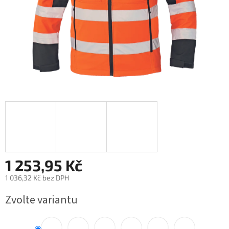
1 253,95 Kč
1 036,32 Kč bez DPH
Měrná
Zvolte variantu
cena: