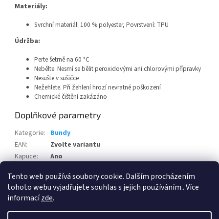
Materiály:
Svrchní materiál: 100 % polyester, Povrstvení: TPU
Údržba:
Perte šetrně na 60 °C
Nebělte. Nesmí se bělit peroxidovými ani chlorovými přípravky
Nesušte v sušičce
Nežehlete. Při žehlení hrozí nevratné poškození
Chemické čištění zakázáno
Doplňkové parametry
Kategorie
:
Bundy
EAN
:
Zvolte variantu
Kapuce
:
Ano
Pohlaví
:
Pánské
Tento web používá soubory cookie. Dalším procházením
tohoto webu vyjadřujete souhlas s jejich používáním.. Více
Z
informací
zde
.
á
Vytvořil Shoptet
p