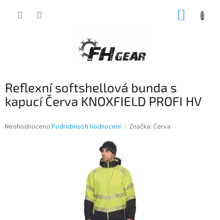
Přejít
NÁKUP
na
obsah
KOŠÍK
Reflexní softshellová bunda s
kapucí Červa KNOXFIELD PROFI HV
Průměrné
Neohodnoceno
Podrobnosti hodnocení
Značka:
Červa
hodnocení
produktu
je
0,0
z
5
hvězdiček.