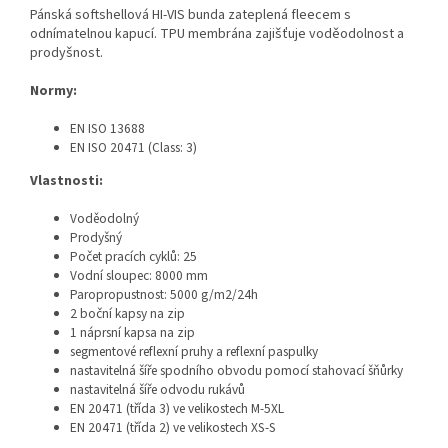
Pánská softshellová HI-VIS bunda zateplená fleecem s
odnímatelnou kapucí. TPU membrána zajišťuje voděodolnost a
prodyšnost.
Normy:
EN ISO 13688
EN ISO 20471 (Class: 3)
Vlastnosti:
Voděodolný
Prodyšný
Počet pracích cyklů: 25
Vodní sloupec: 8000 mm
Paropropustnost: 5000 g/m2/24h
2 boční kapsy na zip
1 náprsní kapsa na zip
segmentové reflexní pruhy a reflexní paspulky
nastavitelná šíře spodního obvodu pomocí stahovací šňůrky
nastavitelná šíře odvodu rukávů
EN 20471 (třída 3) ve velikostech M-5XL
EN 20471 (třída 2) ve velikostech XS-S